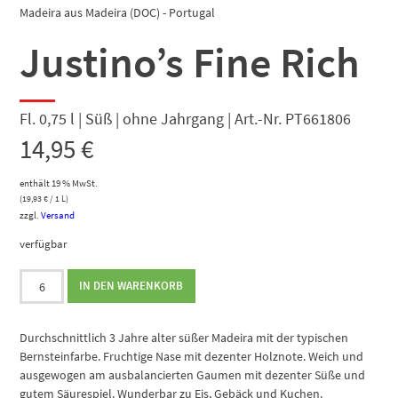
Madeira aus Madeira (DOC) - Portugal
Justino’s Fine Rich
Fl. 0,75 l | Süß | ohne Jahrgang | Art.-Nr. PT661806
14,95
€
enthält 19 % MwSt.
(
19,93
€
/ 1 L)
zzgl.
Versand
verfügbar
Justino's
IN DEN WARENKORB
Fine
Rich
Menge
Durchschnittlich 3 Jahre alter süßer Madeira mit der typischen
Bernsteinfarbe. Fruchtige Nase mit dezenter Holznote. Weich und
ausgewogen am ausbalancierten Gaumen mit dezenter Süße und
gutem Säurespiel. Wunderbar zu Eis, Gebäck und Kuchen.