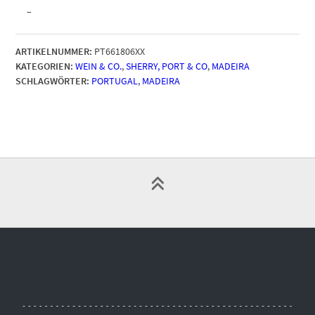
–
ARTIKELNUMMER:
PT661806XX
KATEGORIEN:
WEIN & CO.
,
SHERRY, PORT & CO
,
MADEIRA
SCHLAGWÖRTER:
PORTUGAL
,
MADEIRA