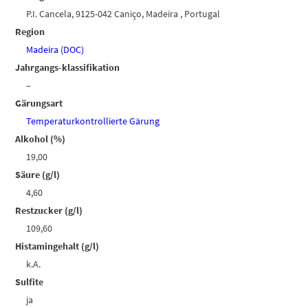
P.I. Cancela, 9125-042 Caniço, Madeira , Portugal
Region
Madeira (DOC)
Jahrgangs-klassifikation
–
Gärungsart
Temperaturkontrollierte Gärung
Alkohol (%)
19,00
Säure (g/l)
4,60
Restzucker (g/l)
109,60
Histamingehalt (g/l)
k.A.
Sulfite
ja