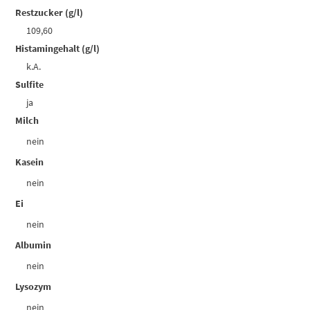
Restzucker (g/l)
109,60
Histamingehalt (g/l)
k.A.
Sulfite
ja
Milch
nein
Kasein
nein
Ei
nein
Albumin
nein
Lysozym
nein