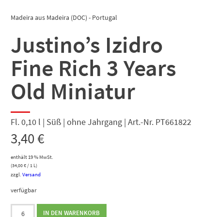
Madeira aus Madeira (DOC) - Portugal
Justino’s Izidro
Fine Rich 3 Years
Old Miniatur
Fl. 0,10 l | Süß | ohne Jahrgang | Art.-Nr. PT661822
3,40
€
enthält 19 % MwSt.
(
34,00
€
/ 1 L)
zzgl.
Versand
verfügbar
Justino's
IN DEN WARENKORB