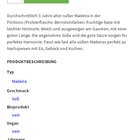
Izidro
Fine
Rich
Durchschnittlich 3 Jahre alter süßer Madeira in der
3
Portions-/Probierflasche. Bernsteinfarben; fruchtige Nase mit
Years
leichter Holznote. Weich und ausgewogen am Gaumen, mit einer
Old
guten Länge. Die angenehme Süße und die gute Säure sorgen für
Miniatur
perfekte Harmonie. Passt wie fast alle süßen Madeiras perfekt zu
Menge
Nachspeisen mit Eis, Gebäck und Kuchen.
PRODUKTBESCHREIBUNG
Typ
Madeira
Geschmack
Süß
Bioprodukt
nein
Vegan
nein
Jahrgang