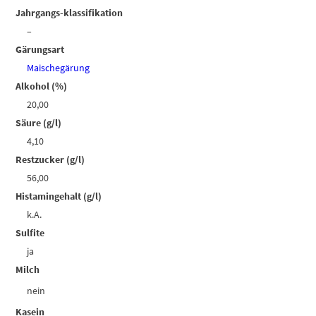
Jahrgangs-klassifikation
–
Gärungsart
Maischegärung
Alkohol (%)
20,00
Säure (g/l)
4,10
Restzucker (g/l)
56,00
Histamingehalt (g/l)
k.A.
Sulfite
ja
Milch
nein
Kasein