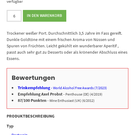
verfügbar
Dry
IN DEN WARENKORB
White
1/2
Flasche
Trockener weißer Port. Durchschnittlich 3,5 Jahre im Fass gereift.
Menge
Dunkle Goldtöne mit einem frischen Aroma von Nüssen und
Spuren von Früchten. Leicht gekühlt ein wunderbarer Aperitif ,
passt auch sehr gut zu Desserts oder als krönender Abschluss eines
Essens.
Bewertungen
Trinkempfehlung
-
World Alcohol Free Awards (7/2023)
Empfehlung Axel Probst
-
Penthouse (DE) (4/2019)
87/100 Punkten
-
Wine Enthusiast (UK) (6/2012)
PRODUKTBESCHREIBUNG
Typ