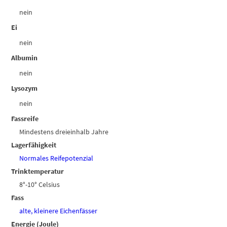
nein
Ei
nein
Albumin
nein
Lysozym
nein
Fassreife
Mindestens dreieinhalb Jahre
Lagerfähigkeit
Normales Reifepotenzial
Trinktemperatur
8°-10° Celsius
Fass
alte, kleinere Eichenfässer
Energie (Joule)