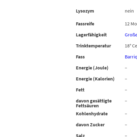
Lysozym
nein
Fassreife
12 Mo
Lagerfähigkeit
Große
Trinktemperatur
18° Ce
Fass
Barri
Energie (Joule)
–
Energie (Kalorien)
–
Fett
–
davon gesättigte
–
Fettsäuren
Kohlenhydrate
–
davon Zucker
–
Salz
–