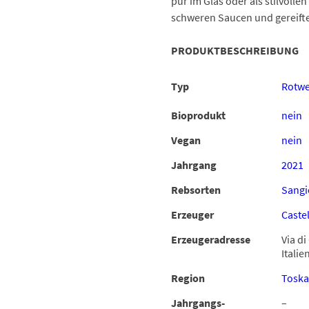
pur im Glas oder als stilvolle
schweren Saucen und gereift
PRODUKTBESCHREIBUNG
Typ
Rotwe
Bioprodukt
nein
Vegan
nein
Jahrgang
2021
Rebsorten
Sangi
Erzeuger
Caste
Erzeugeradresse
Via di
Italie
Region
Tosk
Jahrgangs-
–