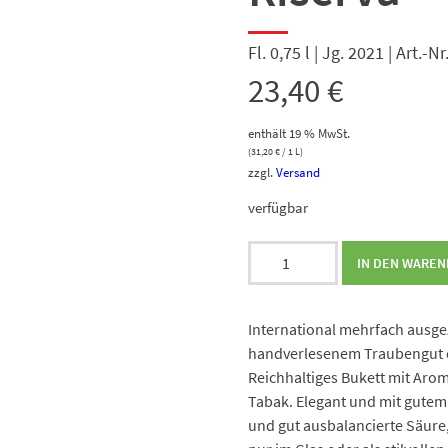
Fl. 0,75 l | Jg. 2021 | Art.-
23,40
€
enthält 19 % MwSt.
(
31,20
€
/ 1 L)
zzgl.
Versand
verfügbar
Gabbiano
IN DEN WARE
Chianti
Classico
Riserva
International mehrfach ausgez
Menge
handverlesenem Traubengut de
Reichhaltiges Bukett mit Aro
Tabak. Elegant und mit gutem 
und gut ausbalancierte Säure,