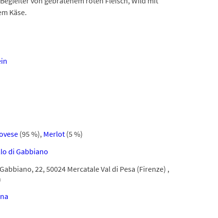
n Begleiter von gebratenem roten Fleisch, Wild mit
em Käse.
in
ovese
(95 %)
,
Merlot
(5 %)
llo di Gabbiano
 Gabbiano, 22, 50024 Mercatale Val di Pesa (Firenze) ,
n
ana