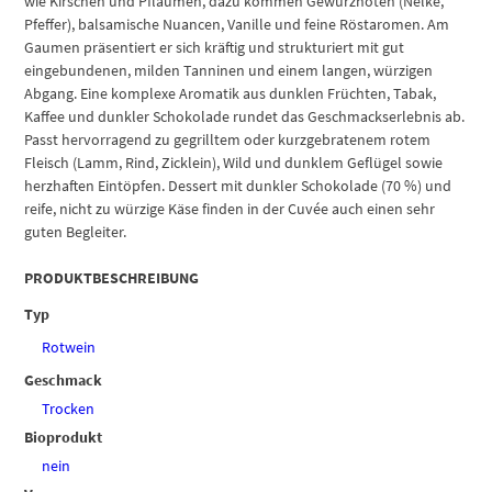
wie Kirschen und Pflaumen, dazu kommen Gewürznoten (Nelke,
Pfeffer), balsamische Nuancen, Vanille und feine Röstaromen. Am
Gaumen präsentiert er sich kräftig und strukturiert mit gut
eingebundenen, milden Tanninen und einem langen, würzigen
Abgang. Eine komplexe Aromatik aus dunklen Früchten, Tabak,
Kaffee und dunkler Schokolade rundet das Geschmackserlebnis ab.
Passt hervorragend zu gegrilltem oder kurzgebratenem rotem
Fleisch (Lamm, Rind, Zicklein), Wild und dunklem Geflügel sowie
herzhaften Eintöpfen. Dessert mit dunkler Schokolade (70 %) und
reife, nicht zu würzige Käse finden in der Cuvée auch einen sehr
guten Begleiter.
PRODUKTBESCHREIBUNG
Typ
Rotwein
Geschmack
Trocken
Bioprodukt
nein