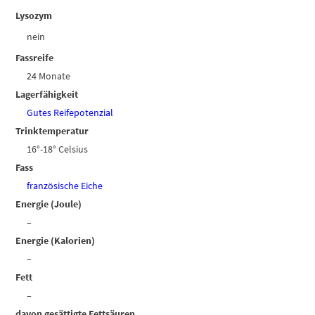
Lysozym
nein
Fassreife
24 Monate
Lagerfähigkeit
Gutes Reifepotenzial
Trinktemperatur
16°-18° Celsius
Fass
französische Eiche
Energie (Joule)
–
Energie (Kalorien)
–
Fett
–
davon gesättigte Fettsäuren