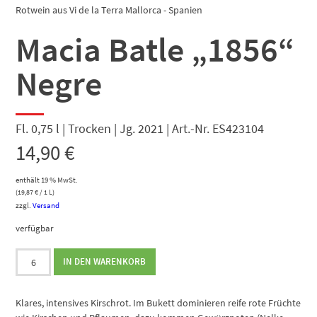
Rotwein aus Vi de la Terra Mallorca - Spanien
Macia Batle „1856“
Negre
Fl. 0,75 l | Trocken | Jg. 2021 | Art.-Nr. ES423104
14,90
€
enthält 19 % MwSt.
(
19,87
€
/ 1 L)
zzgl.
Versand
verfügbar
Macia
IN DEN WARENKORB
Batle
"1856"
Negre
Klares, intensives Kirschrot. Im Bukett dominieren reife rote Früchte
Menge