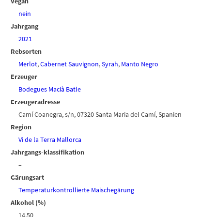
Vegan
nein
Jahrgang
2021
Rebsorten
Merlot
,
Cabernet Sauvignon
,
Syrah
,
Manto Negro
Erzeuger
Bodegues Macià Batle
Erzeugeradresse
Camí Coanegra, s/n, 07320 Santa Maria del Camí, Spanien
Region
Vi de la Terra Mallorca
Jahrgangs-klassifikation
–
Gärungsart
Temperaturkontrollierte Maischegärung
Alkohol (%)
14,50