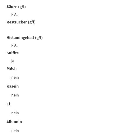
Säure (g/l)
k.A.
Restzucker (g/l)
–
Histamingehalt (g/l)
k.A.
Sulfite
ja
Milch
nein
Kasein
nein
Ei
nein
Albumin
nein