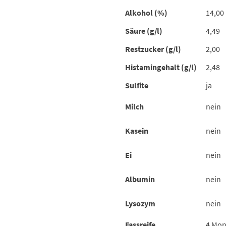
Alkohol (%)
14,00
Säure (g/l)
4,49
Restzucker (g/l)
2,00
Histamingehalt (g/l)
2,48
Sulfite
ja
Milch
nein
Kasein
nein
Ei
nein
Albumin
nein
Lysozym
nein
Fassreife
4 Mon