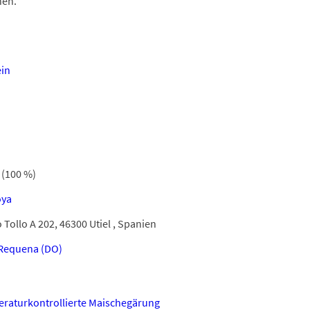
hen.
in
(100 %)
oya
Tollo A 202, 46300 Utiel , Spanien
-Requena (DO)
raturkontrollierte Maischegärung