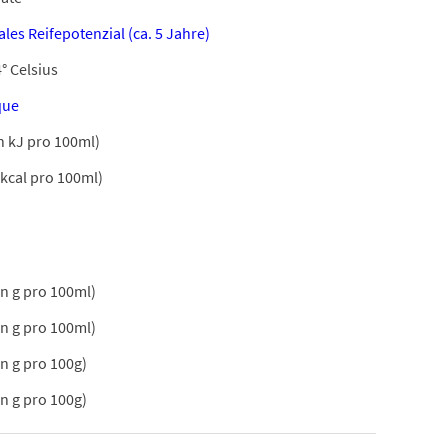
les Reifepotenzial (ca. 5 Jahre)
° Celsius
que
n kJ pro 100ml)
 kcal pro 100ml)
in g pro 100ml)
in g pro 100ml)
in g pro 100g)
in g pro 100g)