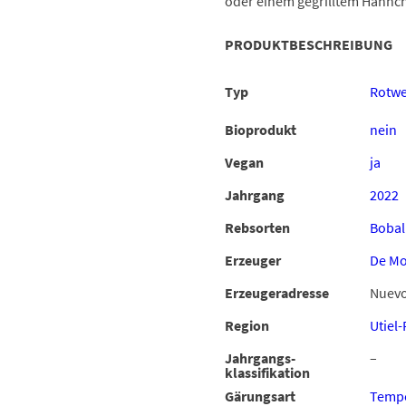
oder einem gegrilltem Hähnc
PRODUKTBESCHREIBUNG
Typ
Rotwe
Bioprodukt
nein
Vegan
ja
Jahrgang
2022
Rebsorten
Bobal
Erzeuger
De M
Erzeugeradresse
Nuevo 
Region
Utiel
Jahrgangs-
–
klassifikation
Gärungsart
Tempe