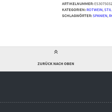
ARTIKELNUMMER:
ES307503
KATEGORIEN:
ROTWEIN
,
STI
SCHLAGWÖRTER:
SPANIEN
,
R
ZURÜCK NACH OBEN