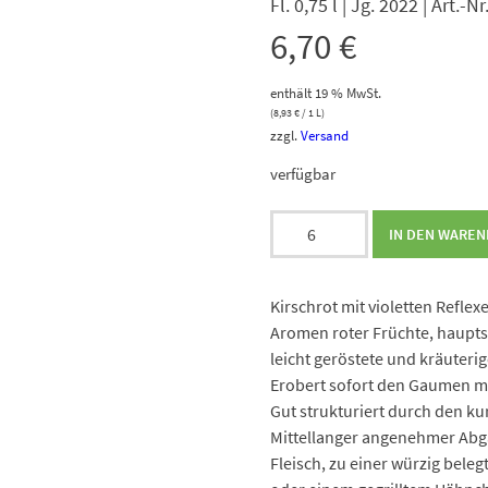
Fl. 0,75 l | Jg. 2022 | Art.-
6,70
€
enthält 19 % MwSt.
(
8,93
€
/ 1 L)
zzgl.
Versand
verfügbar
Mola
IN DEN WARE
Tinto
Menge
Kirschrot mit violetten Refle
Aromen roter Früchte, hauptsä
leicht geröstete und kräuteri
Erobert sofort den Gaumen mit
Gut strukturiert durch den k
Mittellanger angenehmer Abga
Fleisch, zu einer würzig beleg