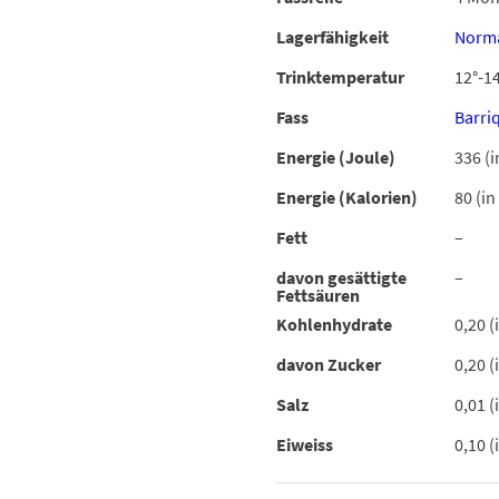
Lagerfähigkeit
Norma
Trinktemperatur
12°-14
Fass
Barri
Energie (Joule)
336 (i
Energie (Kalorien)
80 (in
Fett
–
davon gesättigte
–
Fettsäuren
Kohlenhydrate
0,20 (
davon Zucker
0,20 (
Salz
0,01 (
Eiweiss
0,10 (