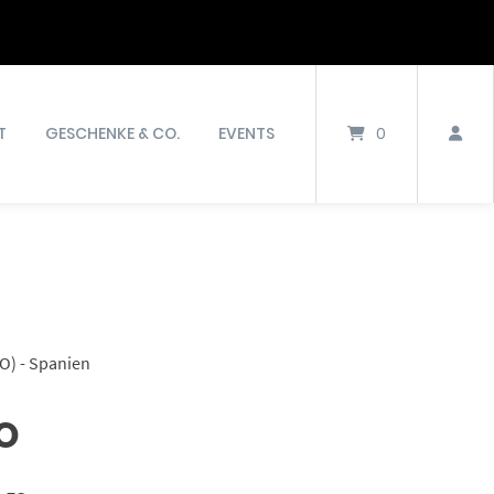
T
GESCHENKE & CO.
EVENTS
0
O) - Spanien
o