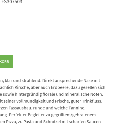
Nr. ES307503
NKORB
xen, klar und strahlend. Direkt ansprechende Nase mit
chlich Kirsche, aber auch Erdbeere, dazu gesellen sich
ge sowie hintergründig florale und mineralische Noten.
 seiner Vollmundigkeit und Frische, guter Trinkfluss.
urzen Fassausbau, runde und weiche Tannine.
ng. Perfekter Begleiter zu gegrilltem/gebratenem
ten Pizza, zu Pasta und Schnitzel mit scharfen Saucen