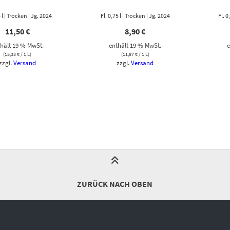
5 l | Trocken | Jg. 2024
Fl. 0,75 l | Trocken | Jg. 2024
Fl. 0
11,50
€
8,90
€
hält 19 % MwSt.
enthält 19 % MwSt.
e
(
15,33
€
/ 1 L)
(
11,87
€
/ 1 L)
zzgl.
Versand
zzgl.
Versand
ZURÜCK NACH OBEN