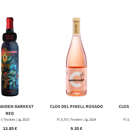
MAIDEN DARKEST
CLOS DEL PINELL ROSADO
CLOS
RED
5 l | Trocken | Jg. 2023
Fl. 0,75 l | Trocken | Jg. 2024
Fl. 0
13,85
€
9,35
€