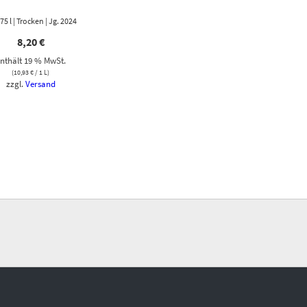
,75 l | Trocken | Jg. 2024
8,20
€
nthält 19 % MwSt.
(
10,93
€
/ 1 L)
zzgl.
Versand