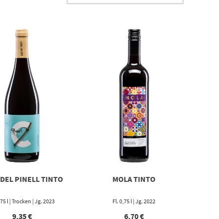
 DEL PINELL TINTO
MOLA TINTO
,75 l | Trocken | Jg. 2023
Fl. 0,75 l | Jg. 2022
9,35
€
6,70
€