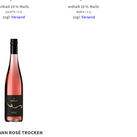
nthält 19 % MwSt.
enthält 19 % MwSt.
(
12,47
€
/ 1 L)
(
8,93
€
/ 1 L)
zzgl.
Versand
zzgl.
Versand
ANN ROSÉ TROCKEN