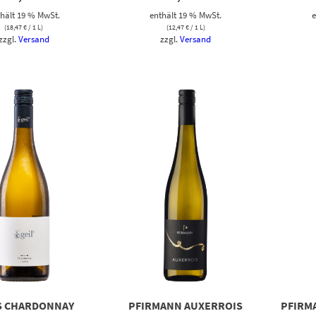
hält 19 % MwSt.
enthält 19 % MwSt.
e
(
18,47
€
/ 1 L)
(
12,47
€
/ 1 L)
zzgl.
Versand
zzgl.
Versand
S CHARDONNAY
PFIRMANN AUXERROIS
PFIRM