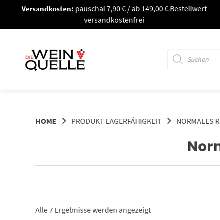
Springe
Versandkosten:
pauschal 7,90 € / ab 149,00 € Bestellwert
zum
versandkostenfrei
Inhalt
Products
search
HOME
PRODUKT LAGERFÄHIGKEIT
NORMALES RE
Norm
Alle 7 Ergebnisse werden angezeigt