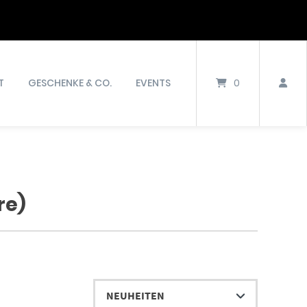
T
GESCHENKE & CO.
EVENTS
0
re)