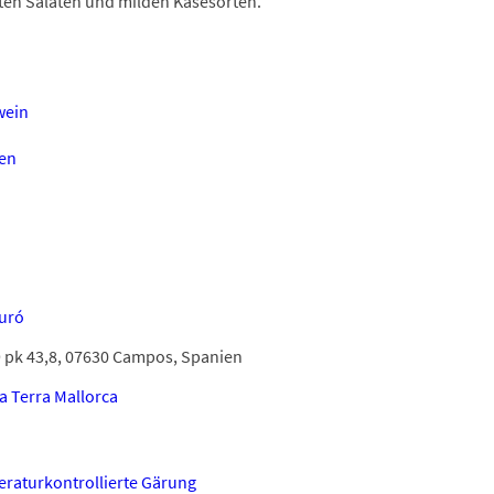
ten Salaten und milden Käsesorten.
wein
en
Turó
 pk 43,8, 07630 Campos, Spanien
la Terra Mallorca
raturkontrollierte Gärung