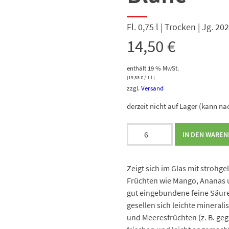
Fl. 0,75 l | Trocken | Jg. 20
14,50
€
enthält 19 % MwSt.
(
19,33
€
/ 1 L)
zzgl.
Versand
derzeit nicht auf Lager (kann na
Dalt
IN DEN WARE
Turo
Mal
Bitxo
Zeigt sich im Glas mit strohg
Giro
Früchten wie Mango, Ananas 
Ros
gut eingebundene feine Säure
Blanc
gesellen sich leichte mineralis
Menge
und Meeresfrüchten (z. B. gegr