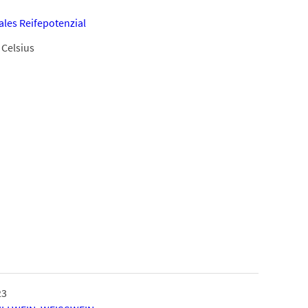
les Reifepotenzial
 Celsius
23