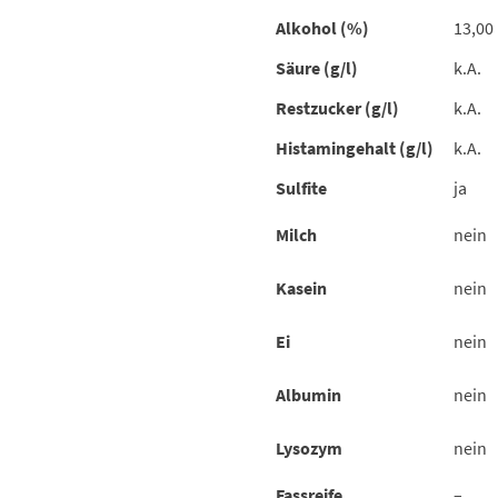
Alkohol (%)
13,00
Säure (g/l)
k.A.
Restzucker (g/l)
k.A.
Histamingehalt (g/l)
k.A.
Sulfite
ja
Milch
nein
Kasein
nein
Ei
nein
Albumin
nein
Lysozym
nein
Fassreife
–