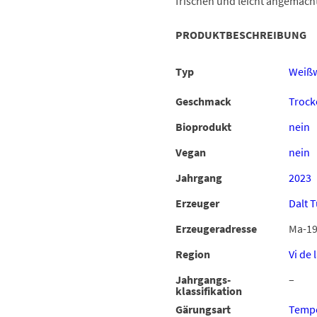
frischen und leicht angemach
PRODUKTBESCHREIBUNG
Typ
Weiß
Geschmack
Trock
Bioprodukt
nein
Vegan
nein
Jahrgang
2023
Erzeuger
Dalt 
Erzeugeradresse
Ma-19
Region
Vi de 
Jahrgangs-
–
klassifikation
Gärungsart
Tempe