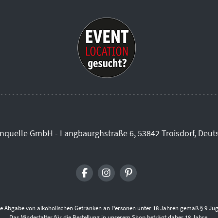
inquelle GmbH - Langbaurghstraße 6, 53842 Troisdorf, Deut
die Abgabe von alkoholischen Getränken an Personen unter 18 Jahren gemäß § 9 Jug
Das Mindestalter für die Bestellung in unserem Shop beträgt daher 18 Jahre.