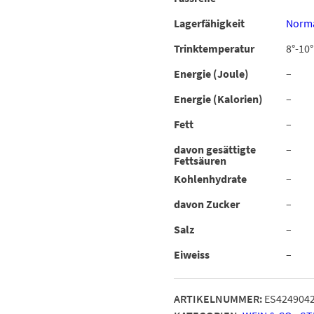
Lagerfähigkeit
Norma
Trinktemperatur
8°-10°
Energie (Joule)
–
Energie (Kalorien)
–
Fett
–
davon gesättigte
–
Fettsäuren
Kohlenhydrate
–
davon Zucker
–
Salz
–
Eiweiss
–
ARTIKELNUMMER:
ES424904