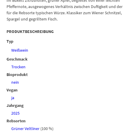
Im Bukett Zitrusnoten, grüner Apfel, begleitet von einer leichten
Pfeffernote, ausgewogenes Verhältnis zwischen Duftigkeit und der
für die Rebsorte typischen Würze. Klassiker zum Wiener Schnitzel,
Spargel und gegrilltem Fisch.
PRODUKTBESCHREIBUNG
Typ
Weißwein
Geschmack
Trocken
Bioprodukt
nein
Vegan
ja
Jahrgang
2025
Rebsorten
Grüner Veltliner
(100 %)