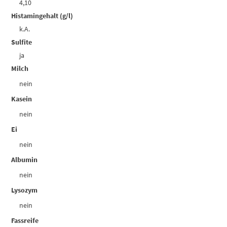
4,10
Histamingehalt (g/l)
k.A.
Sulfite
ja
Milch
nein
Kasein
nein
Ei
nein
Albumin
nein
Lysozym
nein
Fassreife