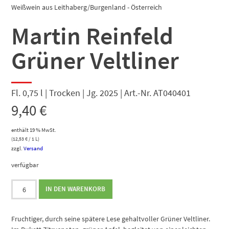
Weißwein aus Leithaberg/Burgenland - Österreich
Martin Reinfeld
Grüner Veltliner
Fl. 0,75 l | Trocken | Jg. 2025 | Art.-Nr. AT040401
9,40
€
enthält 19 % MwSt.
(
12,53
€
/ 1 L)
zzgl.
Versand
verfügbar
Martin
IN DEN WARENKORB
Reinfeld
Grüner
Veltliner
Fruchtiger, durch seine spätere Lese gehaltvoller Grüner Veltliner.
Menge