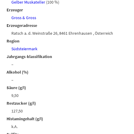
Gelber Muskateller
(100 %)
Erzeuger
Gross & Gross
Erzeugeradresse
Ratsch a. d. Weinstraße 26, 8461 Ehrenhausen , Österreich
Region
Südsteiermark
Jahrgangs-klassifikation
–
Alkohol (%)
–
Säure (g/l)
9,50
Restzucker (g/l)
127,50
Histamingehalt (g/l)
k.A.