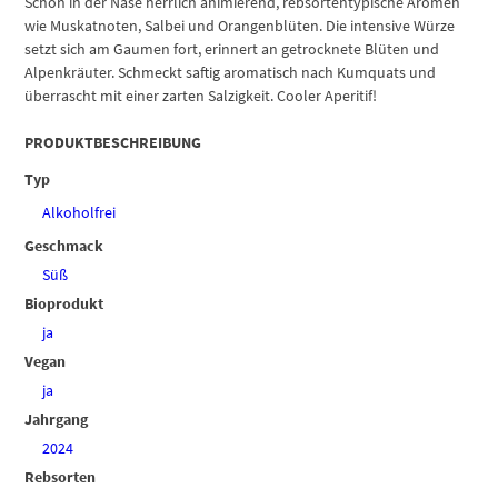
Schon in der Nase herrlich animierend, rebsortentypische Aromen
Muskateller
wie Muskatnoten, Salbei und Orangenblüten. Die intensive Würze
Menge
setzt sich am Gaumen fort, erinnert an getrocknete Blüten und
Alpenkräuter. Schmeckt saftig aromatisch nach Kumquats und
überrascht mit einer zarten Salzigkeit. Cooler Aperitif!
PRODUKTBESCHREIBUNG
Typ
Alkoholfrei
Geschmack
Süß
Bioprodukt
ja
Vegan
ja
Jahrgang
2024
Rebsorten