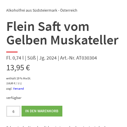
Alkoholfrei aus Südsteiermark - Österreich
Flein Saft vom
Gelben Muskateller
Fl. 0,74 l | Süß | Jg. 2024 | Art.-Nr. AT030304
13,95
€
enthält 19 % MwSt.
(
18,85
€
/ 1 L)
zzgl.
Versand
verfügbar
Flein
IN DEN WARENKORB
Saft
vom
Gelben