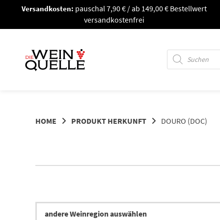
Springe
Versandkosten:
pauschal 7,90 € / ab 149,00 € Bestellwert
zum
versandkostenfrei
Inhalt
Products
search
HOME
PRODUKT HERKUNFT
DOURO (DOC)