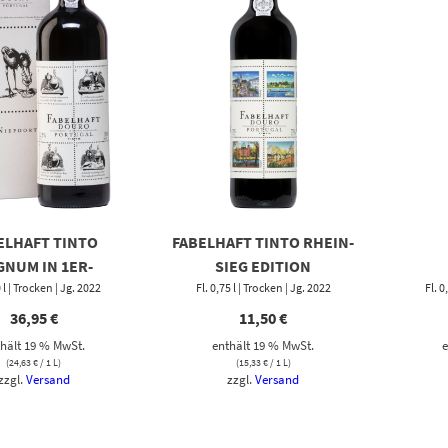
ELHAFT TINTO
FABELHAFT TINTO RHEIN-
NUM IN 1ER-
SIEG EDITION
HENKPACKUNG
0 l | Trocken | Jg. 2022
Fl. 0,75 l | Trocken | Jg. 2022
Fl. 0
36,95
€
11,50
€
hält 19 % MwSt.
enthält 19 % MwSt.
e
(
24,63
€
/ 1 L)
(
15,33
€
/ 1 L)
zzgl.
Versand
zzgl.
Versand