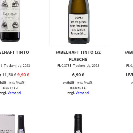
ELHAFT TINTO
FABELHAFT TINTO 1/2
FAB
FLASCHE
5 l | Trocken | Jg. 2023
Fl. 0,375 l | Trocken | Jg. 2023
Fl. 0
Ursprünglicher
Aktueller
:
11,50
€
9,90
€
6,90
€
UV
Preis
Preis
hält 19 % MwSt.
enthält 19 % MwSt.
e
war:
ist:
11,50 €
9,90 €.
(
13,20
€
/ 1 L)
(
18,40
€
/ 1 L)
zzgl.
Versand
zzgl.
Versand