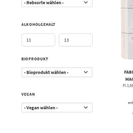
ALKOHOLGEHALT
BIOPRODUKT
FAB
MAG
GESC
Fl. 1,5
VEGAN
ent