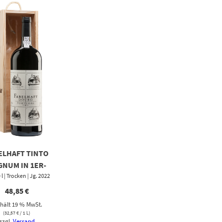
ELHAFT TINTO
NUM IN 1ER-
0 l | Trocken | Jg. 2022
HOLZKISTE
48,85
€
hält 19 % MwSt.
(
32,57
€
/ 1 L)
zzgl.
Versand