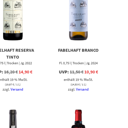
ELHAFT RESERVA
FABELHAFT BRANCO
TINTO
,75 l | Trocken | Jg. 2022
Fl. 0,75 l | Trocken | Jg. 2024
Ursprünglicher
Aktueller
Ursprünglicher
Aktueller
P:
16,20
€
14,90
€
UVP:
11,50
€
10,90
€
Preis
Preis
Preis
Preis
nthält 19 % MwSt.
enthält 19 % MwSt.
war:
ist:
war:
ist:
16,20 €
14,90 €.
11,50 €
10,90 €.
(
19,87
€
/ 1 L)
(
14,53
€
/ 1 L)
zzgl.
Versand
zzgl.
Versand