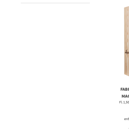
FAB
MAG
Fl. 1,5
ent