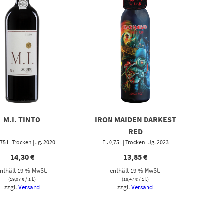
M.I. TINTO
IRON MAIDEN DARKEST
RED
,75 l | Trocken | Jg. 2020
Fl. 0,75 l | Trocken | Jg. 2023
14,30
€
13,85
€
nthält 19 % MwSt.
enthält 19 % MwSt.
(
19,07
€
/ 1 L)
(
18,47
€
/ 1 L)
zzgl.
Versand
zzgl.
Versand