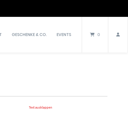
T
GESCHENKE & CO.
EVENTS
0
Text ausklappen