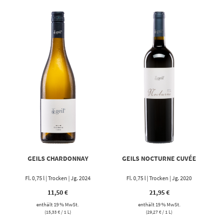
GEILS CHARDONNAY
GEILS NOCTURNE CUVÉE
Fl. 0,75 l | Trocken | Jg. 2024
Fl. 0,75 l | Trocken | Jg. 2020
11,50
€
21,95
€
enthält 19 % MwSt.
enthält 19 % MwSt.
(
15,33
€
/ 1 L)
(
29,27
€
/ 1 L)