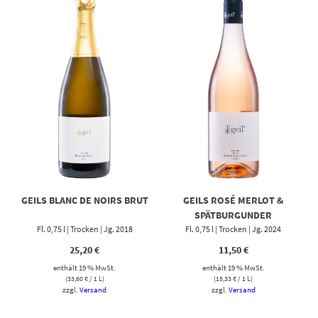
GEILS BLANC DE NOIRS BRUT
GEILS ROSÉ MERLOT &
SPÄTBURGUNDER
Fl. 0,75 l | Trocken | Jg. 2018
Fl. 0,75 l | Trocken | Jg. 2024
25,20
€
11,50
€
enthält 19 % MwSt.
enthält 19 % MwSt.
(
33,60
€
/ 1 L)
(
15,33
€
/ 1 L)
zzgl.
Versand
zzgl.
Versand