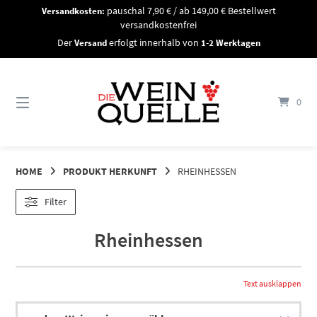
Springe
Versandkosten:
pauschal 7,90 € / ab 149,00 € Bestellwert
zum
versandkostenfrei
Inhalt
Der
Versand
erfolgt innerhalb von
1-2 Werktagen
0
HOME
PRODUKT HERKUNFT
RHEINHESSEN
Filter
Rheinhessen
Text ausklappen