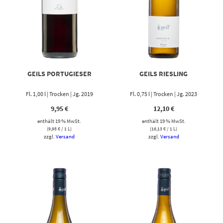
GEILS PORTUGIESER
GEILS RIESLING
Fl. 1,00 l | Trocken | Jg. 2019
Fl. 0,75 l | Trocken | Jg. 2023
9,95
€
12,10
€
enthält 19 % MwSt.
enthält 19 % MwSt.
(
9,95
€
/ 1 L)
(
16,13
€
/ 1 L)
zzgl.
Versand
zzgl.
Versand