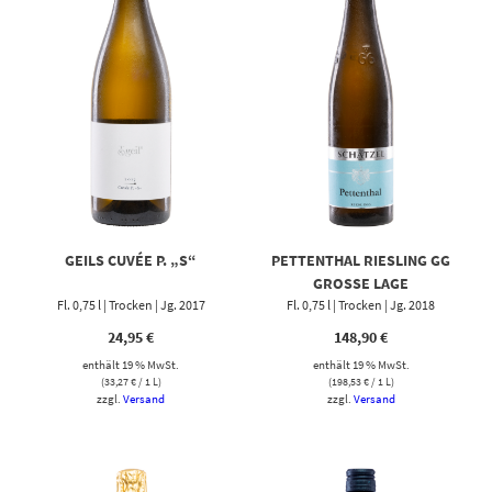
GEILS CUVÉE P. „S“
PETTENTHAL RIESLING GG
GROSSE LAGE
Fl. 0,75 l | Trocken | Jg. 2017
Fl. 0,75 l | Trocken | Jg. 2018
24,95
€
148,90
€
enthält 19 % MwSt.
enthält 19 % MwSt.
(
33,27
€
/ 1 L)
(
198,53
€
/ 1 L)
zzgl.
Versand
zzgl.
Versand