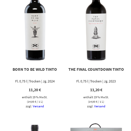
BORN TO BE WILD TINTO
THE FINAL COUNTDOWN TINTO
Fl. 0,75 l | Trocken | Jg. 2024
Fl. 0,75 l | Trocken | Jg. 2023
11,20
€
11,20
€
enthält 19 % MwSt.
enthält 19 % MwSt.
(
14,93
€
/ 1 L)
(
14,93
€
/ 1 L)
zzgl.
Versand
zzgl.
Versand