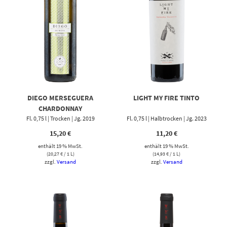
DIEGO MERSEGUERA
LIGHT MY FIRE TINTO
CHARDONNAY
Fl. 0,75 l | Trocken | Jg. 2019
Fl. 0,75 l | Halbtrocken | Jg. 2023
15,20
€
11,20
€
enthält 19 % MwSt.
enthält 19 % MwSt.
(
20,27
€
/ 1 L)
(
14,93
€
/ 1 L)
zzgl.
Versand
zzgl.
Versand