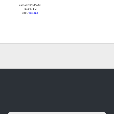
enthält 19 % MwSt.
(
8,53
€
/ 1 L)
zzgl.
Versand