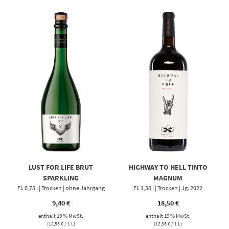
LUST FOR LIFE BRUT
HIGHWAY TO HELL TINTO
SPARKLING
MAGNUM
Fl. 0,75 l | Trocken | ohne Jahrgang
Fl. 1,50 l | Trocken | Jg. 2022
9,40
€
18,50
€
enthält 19 % MwSt.
enthält 19 % MwSt.
(
12,53
€
/ 1 L)
(
12,33
€
/ 1 L)