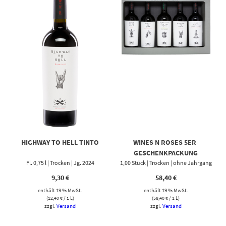
HIGHWAY TO HELL TINTO
WINES N ROSES 5ER-
GESCHENKPACKUNG
Fl. 0,75 l | Trocken | Jg. 2024
1,00 Stück | Trocken | ohne Jahrgang
9,30
€
58,40
€
enthält 19 % MwSt.
enthält 19 % MwSt.
(
12,40
€
/ 1 L)
(
58,40
€
/ 1 L)
zzgl.
Versand
zzgl.
Versand