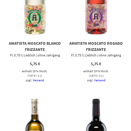
AMATISTA MOSCATO BLANCO
AMATISTA MOSCATO ROSADO
FRIZZANTE
FRIZZANTE
Fl. 0,75 l | Lieblich | ohne Jahrgang
Fl. 0,75 l | Lieblich | ohne Jahrgang
5,75
€
5,75
€
enthält 19 % MwSt.
enthält 19 % MwSt.
(
7,67
€
/ 1 L)
(
7,67
€
/ 1 L)
zzgl.
Versand
zzgl.
Versand