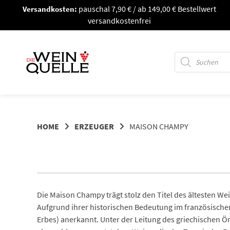
Springe
Versandkosten:
pauschal 7,90 € / ab 149,00 € Bestellwert
zum
versandkostenfrei
Inhalt
Products
search
HOME
ERZEUGER
MAISON CHAMPY
Die Maison Champy trägt stolz den Titel des ältesten 
Aufgrund ihrer historischen Bedeutung im französische
Erbes) anerkannt. Unter der Leitung des griechischen Öno