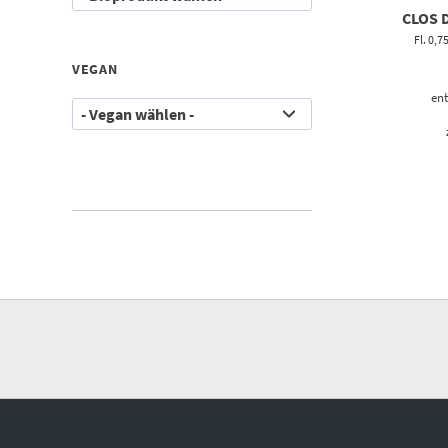
CLOS 
Fl. 0,7
VEGAN
ent