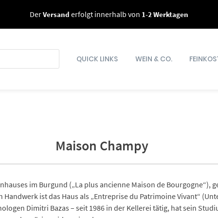
Der
Versand
erfolgt innerhalb von
1-2 Werktagen
QUICK LINKS
WEIN & CO.
FEINKOS
Maison Champy
Weinhauses im Burgund („La plus ancienne Maison de Bourgogne“), g
n Handwerk ist das Haus als „Entreprise du Patrimoine Vivant“ (U
logen Dimitri Bazas – seit 1986 in der Kellerei tätig, hat sein Stud