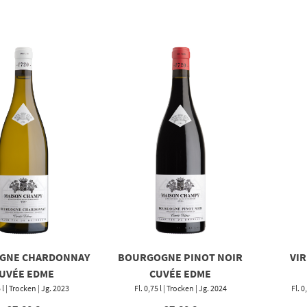
GNE CHARDONNAY
BOURGOGNE PINOT NOIR
VIR
UVÉE EDME
CUVÉE EDME
5 l | Trocken | Jg. 2023
Fl. 0,75 l | Trocken | Jg. 2024
Fl. 0