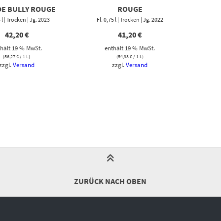
DE BULLY ROUGE
ROUGE
5 l | Trocken | Jg. 2023
Fl. 0,75 l | Trocken | Jg. 2022
42,20
€
41,20
€
hält 19 % MwSt.
enthält 19 % MwSt.
(
56,27
€
/ 1 L)
(
54,93
€
/ 1 L)
zzgl.
Versand
zzgl.
Versand
ZURÜCK NACH OBEN