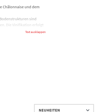
ôte Châlonnaise und dem
e Bodenstrukturen sind
. Die Vinifikation erfolgt
ei wird jahrhundertealtes
Text ausklappen
 Cuvées. Mit zwei
e einen einzigartigen Stil