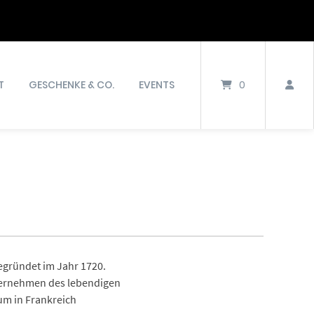
T
GESCHENKE & CO.
EVENTS
0
egründet im Jahr 1720.
nternehmen des lebendigen
ium in Frankreich