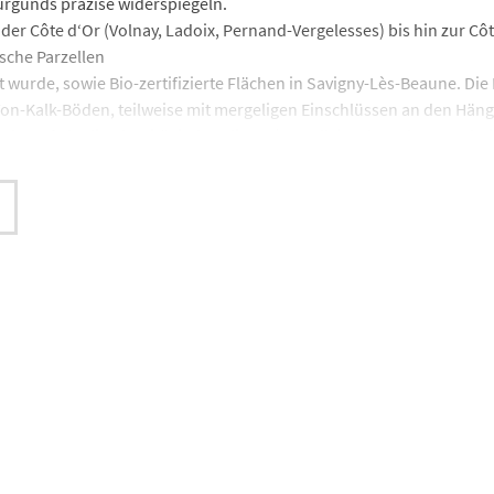
urgunds präzise widerspiegeln.
der Côte d‘Or (Volnay, Ladoix, Pernand-Vergelesses) bis hin zur C
sche Parzellen
t wurde, sowie Bio-zertifizierte Flächen in Savigny-Lès-Beaune. Di
-Kalk-Böden, teilweise mit mergeligen Einschlüssen an den Hängen
elt darauf ab, die Identität jedes Klimas (Parzelle) zu bewahren. Dab
die Abfüllung nach dem biodynamischen Kalender bei ausgewählten
ranzösische Magazin »Le Guide bettane +
énie du Style ausgezeichnet– damit werden Winzer ausgezeichnet, di