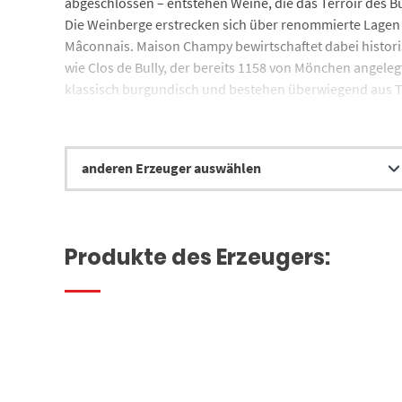
abgeschlossen – entstehen Weine, die das Terroir des B
Die Weinberge erstrecken sich über renommierte Lagen 
Mâconnais. Maison Champy bewirtschaftet dabei histori
wie Clos de Bully, der bereits 1158 von Mönchen angeleg
klassisch burgundisch und bestehen überwiegend aus Ton
traditionell, oft unter Einsatz natürlicher Hefen, und zi
Wissen mit modernen Erkenntnissen ergänzt, wie etwa 
hervorragenden Auszeichnungen ehrt das renommierte f
desseauve« 2026 das Weingut: Dimitri Bazas wurde als G
prägen – und Maison Champy als Erzeuger des Jahres.
Produkte des Erzeugers: