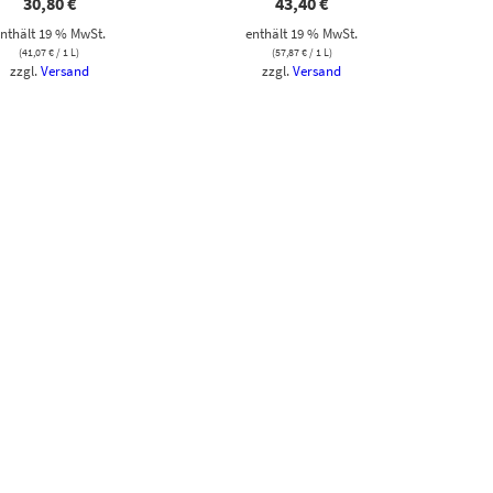
30,80
€
43,40
€
nthält 19 % MwSt.
enthält 19 % MwSt.
(
41,07
€
/ 1 L)
(
57,87
€
/ 1 L)
zzgl.
Versand
zzgl.
Versand