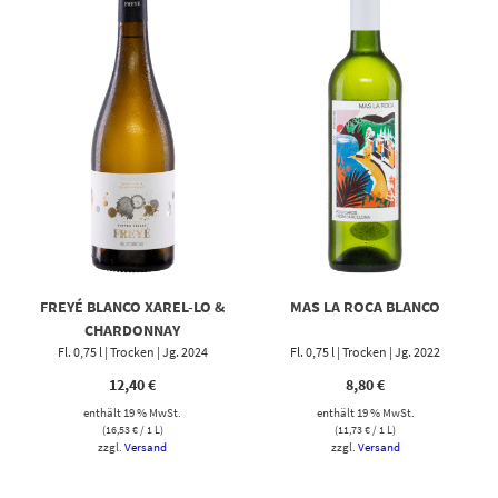
FREYÉ BLANCO XAREL-LO &
MAS LA ROCA BLANCO
CHARDONNAY
Fl. 0,75 l | Trocken | Jg. 2024
Fl. 0,75 l | Trocken | Jg. 2022
12,40
€
8,80
€
enthält 19 % MwSt.
enthält 19 % MwSt.
(
16,53
€
/ 1 L)
(
11,73
€
/ 1 L)
zzgl.
Versand
zzgl.
Versand