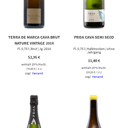
TERRA DE MARCA CAVA BRUT
PROA CAVA SEMI SECO
NATURE VINTAGE 2014
Fl. 0,75 l | Brut | Jg. 2014
Fl. 0,75 l | Halbtrocken | ohne
Jahrgang
52,95
€
11,40
€
enthält 19 % MwSt.
enthält 19 % MwSt.
(
70,60
€
/ 1 L)
(
15,20
€
/ 1 L)
zzgl.
Versand
zzgl.
Versand