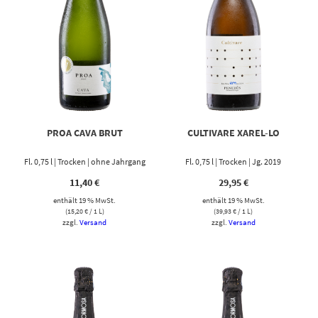
PROA CAVA BRUT
CULTIVARE XAREL-LO
Fl. 0,75 l | Trocken | ohne Jahrgang
Fl. 0,75 l | Trocken | Jg. 2019
11,40
€
29,95
€
enthält 19 % MwSt.
enthält 19 % MwSt.
(
15,20
€
/ 1 L)
(
39,93
€
/ 1 L)
zzgl.
Versand
zzgl.
Versand