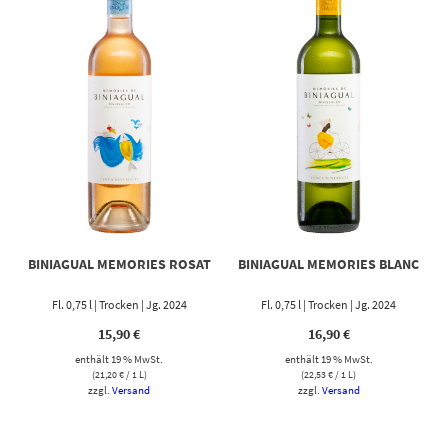
BINIAGUAL MEMORIES ROSAT
BINIAGUAL MEMORIES BLANC
Fl. 0,75 l | Trocken | Jg. 2024
Fl. 0,75 l | Trocken | Jg. 2024
15,90
€
16,90
€
enthält 19 % MwSt.
enthält 19 % MwSt.
(
21,20
€
/ 1 L)
(
22,53
€
/ 1 L)
zzgl.
Versand
zzgl.
Versand