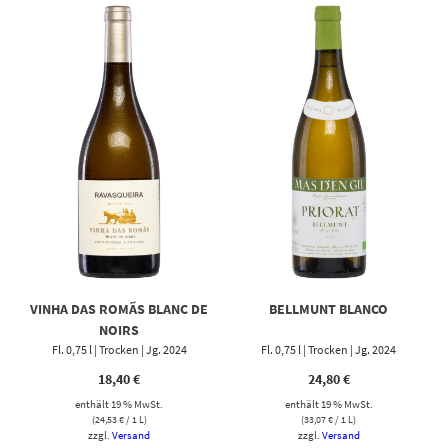
VINHA DAS ROMÃS BLANC DE
BELLMUNT BLANCO
NOIRS
Fl. 0,75 l | Trocken | Jg. 2024
Fl. 0,75 l | Trocken | Jg. 2024
18,40
€
24,80
€
enthält 19 % MwSt.
enthält 19 % MwSt.
(
24,53
€
/ 1 L)
(
33,07
€
/ 1 L)
zzgl.
Versand
zzgl.
Versand