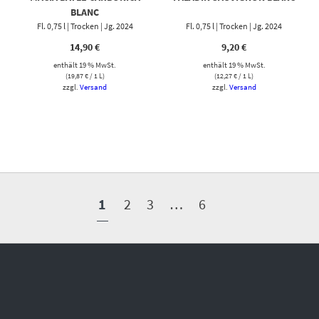
BLANC
Fl. 0,75 l | Trocken | Jg. 2024
Fl. 0,75 l | Trocken | Jg. 2024
14,90
€
9,20
€
enthält 19 % MwSt.
enthält 19 % MwSt.
(
19,87
€
/ 1 L)
(
12,27
€
/ 1 L)
zzgl.
Versand
zzgl.
Versand
1
2
3
…
6