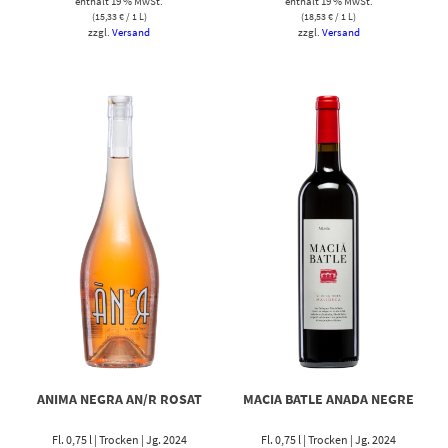
enthält 19 % MwSt.
enthält 19 % MwSt.
(
15,33
€
/ 1 L)
(
18,53
€
/ 1 L)
zzgl.
Versand
zzgl.
Versand
ANIMA NEGRA AN/R ROSAT
MACIA BATLE ANADA NEGRE
Fl. 0,75 l | Trocken | Jg. 2024
Fl. 0,75 l | Trocken | Jg. 2024