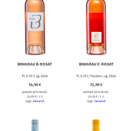
BINIGRAU B-ROSAT
BINIGRAU E-ROSAT
Fl. 0,75 l | Jg. 2024
Fl. 0,75 l | Trocken | Jg. 2024
16,90
€
15,90
€
enthält 19 % MwSt.
enthält 19 % MwSt.
(
22,53
€
/ 1 L)
(
21,20
€
/ 1 L)
zzgl.
Versand
zzgl.
Versand