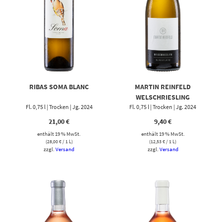
RIBAS SOMA BLANC
MARTIN REINFELD
WELSCHRIESLING
Fl. 0,75 l | Trocken | Jg. 2024
Fl. 0,75 l | Trocken | Jg. 2024
21,00
€
9,40
€
enthält 19 % MwSt.
enthält 19 % MwSt.
(
28,00
€
/ 1 L)
(
12,53
€
/ 1 L)
zzgl.
Versand
zzgl.
Versand