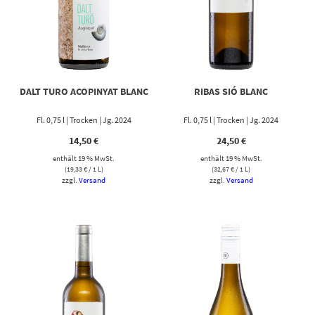
DALT TURO ACOPINYAT BLANC
RIBAS SIÓ BLANC
Fl. 0,75 l | Trocken | Jg. 2024
Fl. 0,75 l | Trocken | Jg. 2024
14,50
€
24,50
€
enthält 19 % MwSt.
enthält 19 % MwSt.
(
19,33
€
/ 1 L)
(
32,67
€
/ 1 L)
zzgl.
Versand
zzgl.
Versand