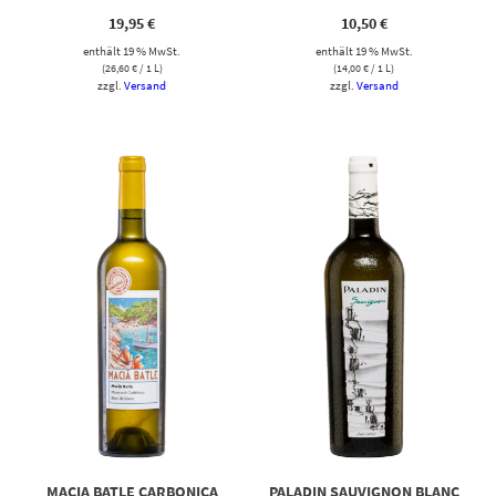
19,95
€
10,50
€
enthält 19 % MwSt.
enthält 19 % MwSt.
(
26,60
€
/ 1 L)
(
14,00
€
/ 1 L)
zzgl.
Versand
zzgl.
Versand
MACIA BATLE CARBONICA
PALADIN SAUVIGNON BLANC