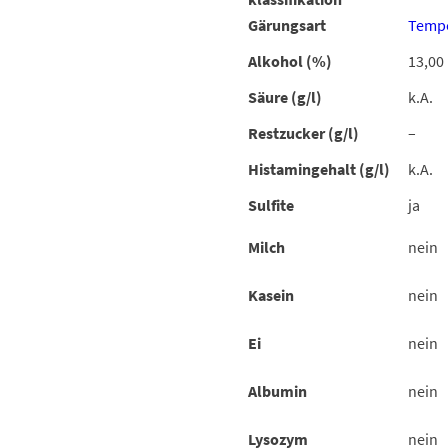
Gärungsart
Tempe
Alkohol (%)
13,00
Säure (g/l)
k.A.
Restzucker (g/l)
–
Histamingehalt (g/l)
k.A.
Sulfite
ja
Milch
nein
Kasein
nein
Ei
nein
Albumin
nein
Lysozym
nein