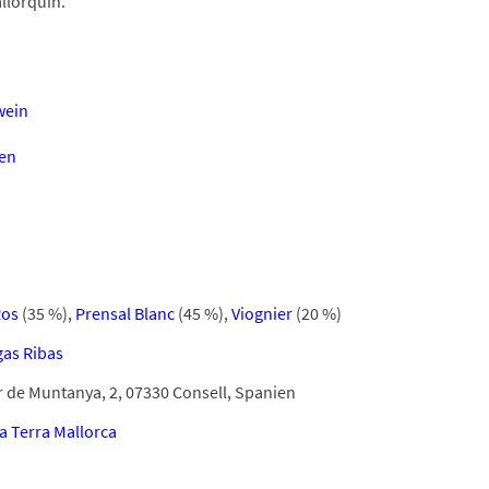
llorquin.
wein
en
Ros
(35 %)
,
Prensal Blanc
(45 %)
,
Viognier
(20 %)
as Ribas
r de Muntanya, 2, 07330 Consell, Spanien
la Terra Mallorca