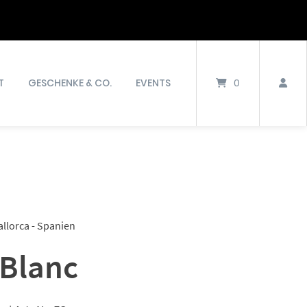
T
GESCHENKE & CO.
EVENTS
0
allorca - Spanien
 Blanc