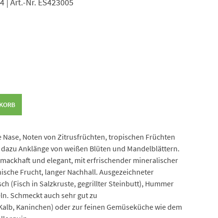
24 | Art.-Nr. ES423005
NKORB
e Nase, Noten von Zitrusfrüchten, tropischen Früchten
 dazu Anklänge von weißen Blüten und Mandelblättern.
ckhaft und elegant, mit erfrischender mineralischer
nische Frucht, langer Nachhall. Ausgezeichneter
ch (Fisch in Salzkruste, gegrillter Steinbutt), Hummer
eln. Schmeckt auch sehr gut zu
(Kalb, Kaninchen) oder zur feinen Gemüseküche wie dem