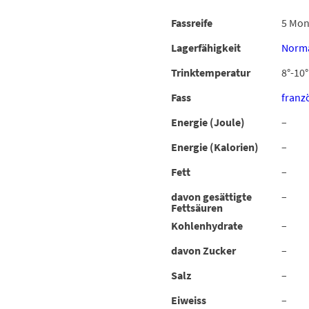
Fassreife
5 Mon
Lagerfähigkeit
Norma
Trinktemperatur
8°-10°
Fass
franz
Energie (Joule)
–
Energie (Kalorien)
–
Fett
–
davon gesättigte
–
Fettsäuren
Kohlenhydrate
–
davon Zucker
–
Salz
–
Eiweiss
–