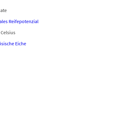
ate
les Reifepotenzial
 Celsius
ösische Eiche