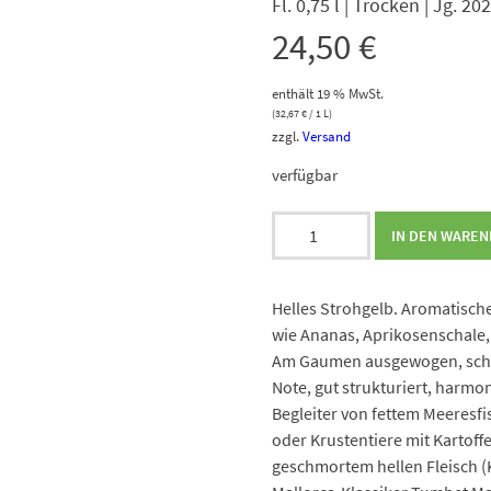
Fl. 0,75 l | Trocken | Jg. 20
24,50
€
enthält 19 % MwSt.
(
32,67
€
/ 1 L)
zzgl.
Versand
verfügbar
Ribas
IN DEN WARE
Sió
Blanc
Menge
Helles Strohgelb. Aromatisch
wie Ananas, Aprikosenschale,
Am Gaumen ausgewogen, schma
Note, gut strukturiert, harmo
Begleiter von fettem Meeresfis
oder Krustentiere mit Kartoff
geschmortem hellen Fleisch 