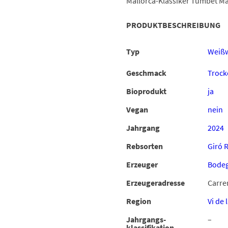
Mallorca-Klassiker Tumbet Ma
PRODUKTBESCHREIBUNG
Typ
Weiß
Geschmack
Trock
Bioprodukt
ja
Vegan
nein
Jahrgang
2024
Rebsorten
Giró 
Erzeuger
Bodeg
Erzeugeradresse
Carre
Region
Vi de 
Jahrgangs-
–
klassifikation