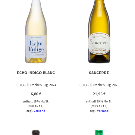
ECHO INDIGO BLANC
SANCERRE
Fl. 0,75 l | Trocken | Jg. 2024
Fl. 0,75 l | Trocken | Jg. 2025
6,80
€
21,95
€
enthält 19 % MwSt.
enthält 19 % MwSt.
(
9,07
€
/ 1 L)
(
29,27
€
/ 1 L)
zzgl.
Versand
zzgl.
Versand