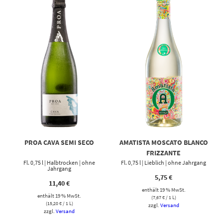
PROA CAVA SEMI SECO
AMATISTA MOSCATO BLANCO
FRIZZANTE
Fl. 0,75 l | Halbtrocken | ohne
Fl. 0,75 l | Lieblich | ohne Jahrgang
Jahrgang
5,75
€
11,40
€
enthält 19 % MwSt.
enthält 19 % MwSt.
(
7,67
€
/ 1 L)
(
15,20
€
/ 1 L)
zzgl.
Versand
zzgl.
Versand