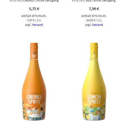
Fl. 0,75 l | Lieblich | ohne Jahrgang
Fl. 0,75 l | Süß | ohne Jahrgang
5,75
€
7,90
€
enthält 19 % MwSt.
enthält 19 % MwSt.
(
7,67
€
/ 1 L)
(
10,53
€
/ 1 L)
zzgl.
Versand
zzgl.
Versand