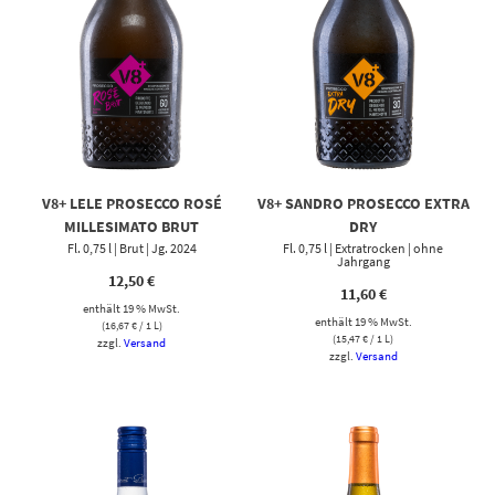
V8+ LELE PROSECCO ROSÉ
V8+ SANDRO PROSECCO EXTRA
MILLESIMATO BRUT
DRY
Fl. 0,75 l | Brut | Jg. 2024
Fl. 0,75 l | Extratrocken | ohne
Jahrgang
12,50
€
11,60
€
enthält 19 % MwSt.
enthält 19 % MwSt.
(
16,67
€
/ 1 L)
(
15,47
€
/ 1 L)
zzgl.
Versand
zzgl.
Versand