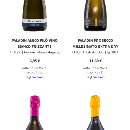
PALADIN AMICO FILÒ VINO
PALADIN PROSECCO
BIANCO FRIZZANTE
MILLESIMATO EXTRA DRY
Fl. 0,75 l | Trocken | ohne Jahrgang
Fl. 0,75 l | Extratrocken | Jg. 2024
6,95
€
11,60
€
enthält 19 % MwSt.
enthält 19 % MwSt.
(
9,27
€
/ 1 L)
(
15,47
€
/ 1 L)
zzgl.
Versand
zzgl.
Versand