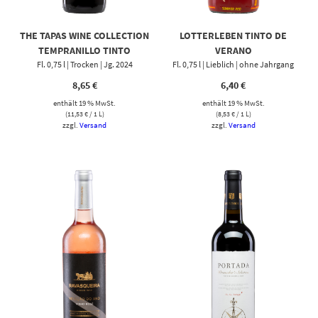
THE TAPAS WINE COLLECTION
LOTTERLEBEN TINTO DE
TEMPRANILLO TINTO
VERANO
Fl. 0,75 l | Trocken | Jg. 2024
Fl. 0,75 l | Lieblich | ohne Jahrgang
8,65
€
6,40
€
enthält 19 % MwSt.
enthält 19 % MwSt.
(
11,53
€
/ 1 L)
(
8,53
€
/ 1 L)
zzgl.
Versand
zzgl.
Versand