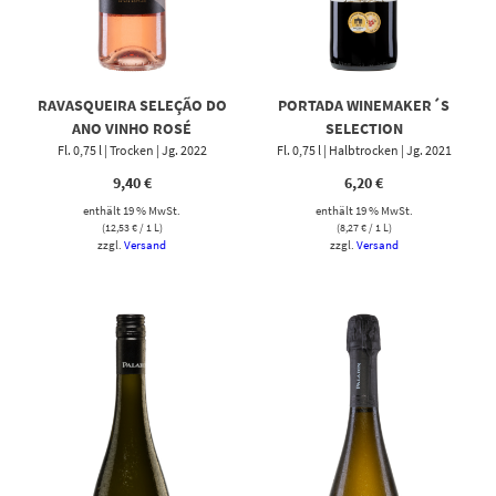
RAVASQUEIRA SELEÇÃO DO
PORTADA WINEMAKER´S
ANO VINHO ROSÉ
SELECTION
Fl. 0,75 l | Trocken | Jg. 2022
Fl. 0,75 l | Halbtrocken | Jg. 2021
9,40
€
6,20
€
enthält 19 % MwSt.
enthält 19 % MwSt.
(
12,53
€
/ 1 L)
(
8,27
€
/ 1 L)
zzgl.
Versand
zzgl.
Versand