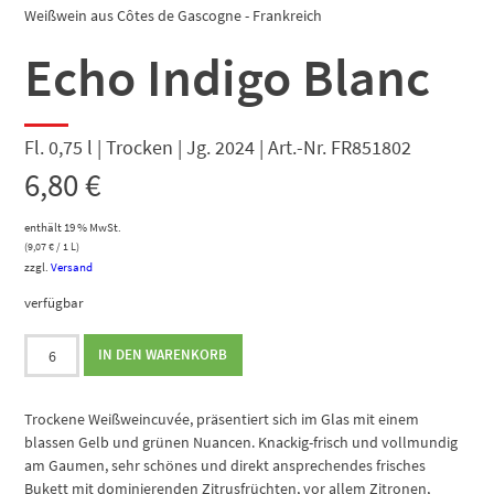
Weißwein aus Côtes de Gascogne - Frankreich
Echo Indigo Blanc
Fl. 0,75 l | Trocken | Jg. 2024 | Art.-Nr. FR851802
6,80
€
enthält 19 % MwSt.
(
9,07
€
/ 1 L)
zzgl.
Versand
verfügbar
Echo
IN DEN WARENKORB
Indigo
Blanc
Menge
Trockene Weißweincuvée, präsentiert sich im Glas mit einem
blassen Gelb und grünen Nuancen. Knackig-frisch und vollmundig
am Gaumen, sehr schönes und direkt ansprechendes frisches
Bukett mit dominierenden Zitrusfrüchten, vor allem Zitronen,