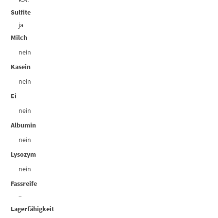
Sulfite
ja
Milch
nein
Kasein
nein
Ei
nein
Albumin
nein
Lysozym
nein
Fassreife
–
Lagerfähigkeit