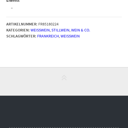
Eiweiss
–
ARTIKELNUMMER:
FR85180224
KATEGORIEN:
WEISSWEIN
,
STILLWEIN
,
WEIN & CO.
SCHLAGWÖRTER:
FRANKREICH
,
WEISSWEIN