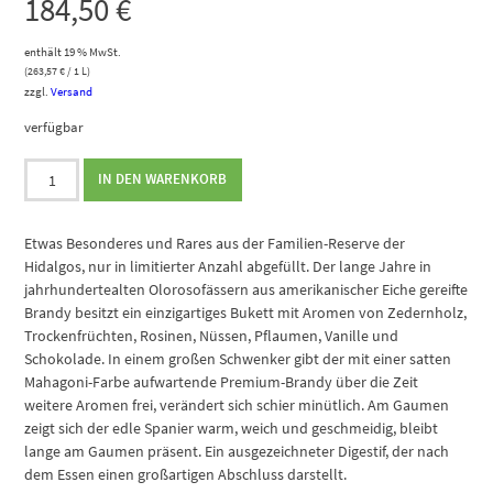
184,50
€
enthält 19 % MwSt.
(
263,57
€
/ 1 L)
zzgl.
Versand
verfügbar
Hidalgo
IN DEN WARENKORB
Brandy
Privilegio
Solera
Etwas Besonderes und Rares aus der Familien-Reserve der
Gran
Hidalgos, nur in limitierter Anzahl abgefüllt. Der lange Jahre in
Reserva
jahrhundertealten Olorosofässern aus amerikanischer Eiche gereifte
1er
Brandy besitzt ein einzigartiges Bukett mit Aromen von Zedernholz,
Holzkiste
Trockenfrüchten, Rosinen, Nüssen, Pflaumen, Vanille und
Menge
Schokolade. In einem großen Schwenker gibt der mit einer satten
Mahagoni-Farbe aufwartende Premium-Brandy über die Zeit
weitere Aromen frei, verändert sich schier minütlich. Am Gaumen
zeigt sich der edle Spanier warm, weich und geschmeidig, bleibt
lange am Gaumen präsent. Ein ausgezeichneter Digestif, der nach
dem Essen einen großartigen Abschluss darstellt.