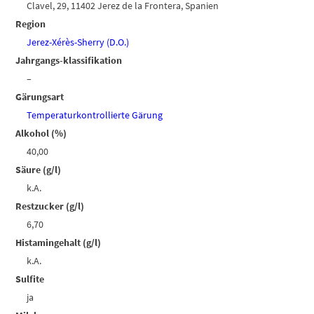
Clavel, 29, 11402 Jerez de la Frontera, Spanien
Region
Jerez-Xérès-Sherry (D.O.)
Jahrgangs-klassifikation
–
Gärungsart
Temperaturkontrollierte Gärung
Alkohol (%)
40,00
Säure (g/l)
k.A.
Restzucker (g/l)
6,70
Histamingehalt (g/l)
k.A.
Sulfite
ja