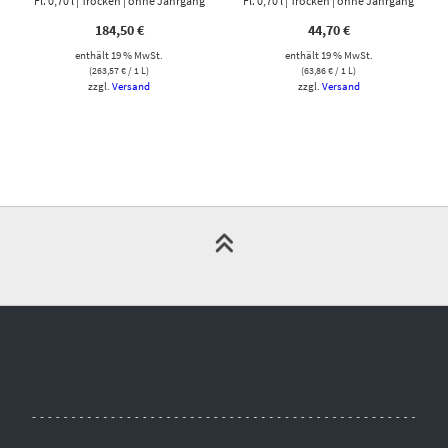
Fl. 0,70 l | Trocken | ohne Jahrgang
HOLZKISTE
Fl. 0,70 l | Trocken | ohne Jahrgang
BRANDY
184,50
€
44,70
€
enthält 19 % MwSt.
enthält 19 % MwSt.
(
263,57
€
/ 1 L)
(
63,86
€
/ 1 L)
zzgl.
Versand
zzgl.
Versand