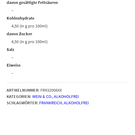
davon gesättigte Fettsäuren
–
Kohlenhydrate
4,50 (in g pro 100ml)
davon Zucker
4,50 (in g pro 100ml)
Salz
–
Eiweiss
–
ARTIKELNUMMER:
FR932006XX
KATEGORIEN:
WEIN & CO.
,
ALKOHOLFREI
SCHLAGWÖRTER:
FRANKREICH
,
ALKOHOLFREI