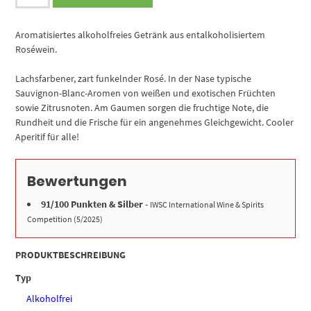
Sparkling
Sauvignon
Blanc
Aromatisiertes alkoholfreies Getränk aus entalkoholisiertem
Blush
Roséwein.
Rosé
0.0%
Lachsfarbener, zart funkelnder Rosé. In der Nase typische
Menge
Sauvignon-Blanc-Aromen von weißen und exotischen Früchten
sowie Zitrusnoten. Am Gaumen sorgen die fruchtige Note, die
Rundheit und die Frische für ein angenehmes Gleichgewicht. Cooler
Aperitif für alle!
Bewertungen
91/100 Punkten & Silber
-
IWSC International Wine & Spirits
Competition (5/2025)
PRODUKTBESCHREIBUNG
Typ
Alkoholfrei