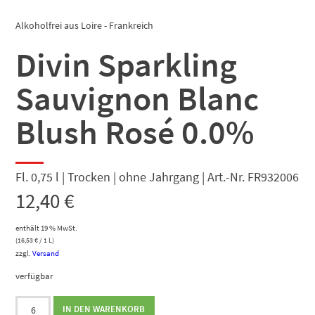
Alkoholfrei aus Loire - Frankreich
Divin Sparkling
Sauvignon Blanc
Blush Rosé 0.0%
Fl. 0,75 l | Trocken | ohne Jahrgang | Art.-Nr. FR932006
12,40
€
enthält 19 % MwSt.
(
16,53
€
/ 1 L)
zzgl.
Versand
verfügbar
Divin
IN DEN WARENKORB