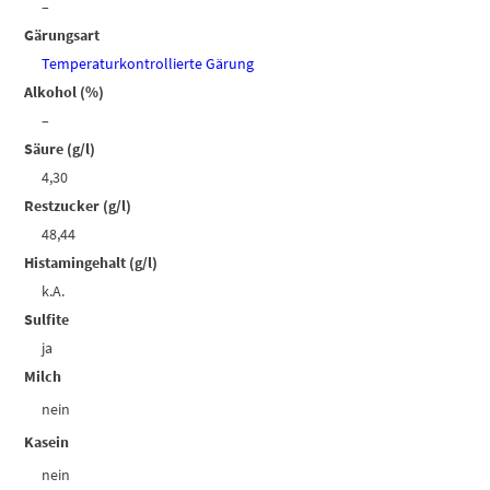
–
Gärungsart
Temperaturkontrollierte Gärung
Alkohol (%)
–
Säure (g/l)
4,30
Restzucker (g/l)
48,44
Histamingehalt (g/l)
k.A.
Sulfite
ja
Milch
nein
Kasein
nein