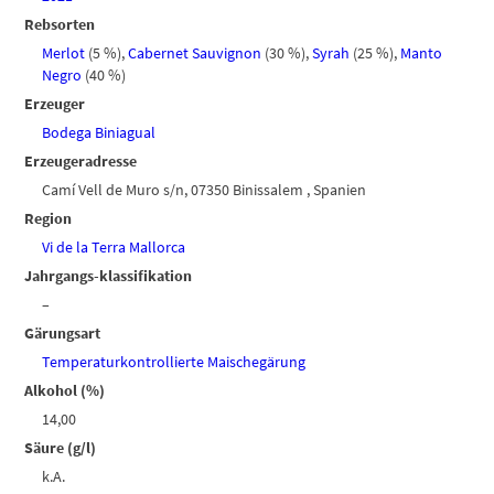
Rebsorten
Merlot
(5 %)
,
Cabernet Sauvignon
(30 %)
,
Syrah
(25 %)
,
Manto
Negro
(40 %)
Erzeuger
Bodega Biniagual
Erzeugeradresse
Camí Vell de Muro s/n, 07350 Binissalem , Spanien
Region
Vi de la Terra Mallorca
Jahrgangs-klassifikation
–
Gärungsart
Temperaturkontrollierte Maischegärung
Alkohol (%)
14,00
Säure (g/l)
k.A.