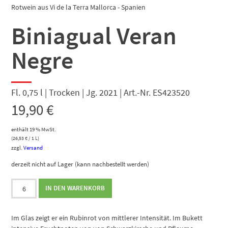
Rotwein aus Vi de la Terra Mallorca - Spanien
Biniagual Veran
Negre
Fl. 0,75 l | Trocken | Jg. 2021 | Art.-Nr. ES423520
19,90
€
enthält 19 % MwSt.
(
26,53
€
/ 1 L)
zzgl.
Versand
derzeit nicht auf Lager (kann nachbestellt werden)
Biniagual
IN DEN WARENKORB
Veran
Negre
Menge
Im Glas zeigt er ein Rubinrot von mittlerer Intensität. Im Bukett