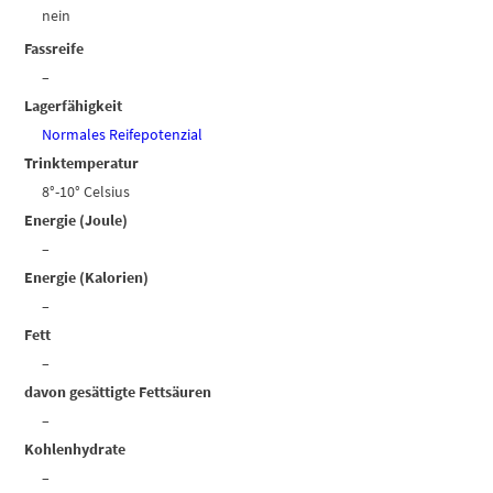
nein
Fassreife
–
Lagerfähigkeit
Normales Reifepotenzial
Trinktemperatur
8°-10° Celsius
Energie (Joule)
–
Energie (Kalorien)
–
Fett
–
davon gesättigte Fettsäuren
–
Kohlenhydrate
–