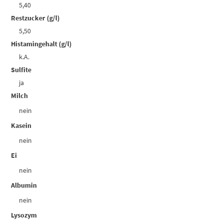
5,40
Restzucker (g/l)
5,50
Histamingehalt (g/l)
k.A.
Sulfite
ja
Milch
nein
Kasein
nein
Ei
nein
Albumin
nein
Lysozym