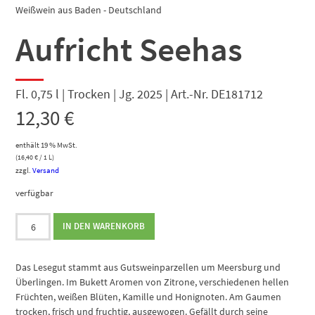
Weißwein aus Baden - Deutschland
Aufricht Seehas
Fl. 0,75 l | Trocken | Jg. 2025 | Art.-Nr. DE181712
12,30
€
enthält 19 % MwSt.
(
16,40
€
/ 1 L)
zzgl.
Versand
verfügbar
Aufricht
IN DEN WARENKORB
Seehas
Menge
Das Lesegut stammt aus Gutsweinparzellen um Meersburg und
Überlingen. Im Bukett Aromen von Zitrone, verschiedenen hellen
Früchten, weißen Blüten, Kamille und Honignoten. Am Gaumen
trocken, frisch und fruchtig, ausgewogen. Gefällt durch seine