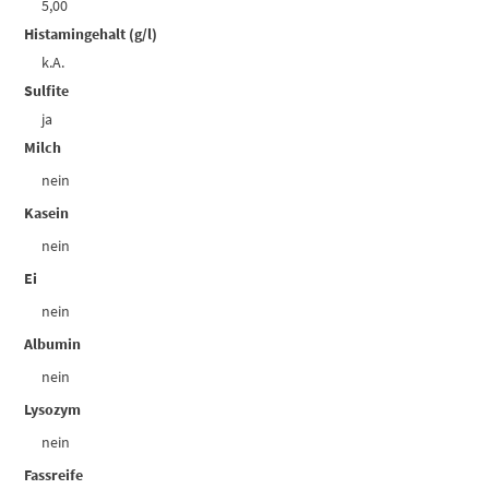
5,00
Histamingehalt (g/l)
k.A.
Sulfite
ja
Milch
nein
Kasein
nein
Ei
nein
Albumin
nein
Lysozym
nein
Fassreife