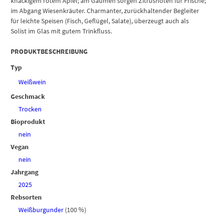
knackigem rotem Apfel; am Gaumen sorgen Zitrusnoten für Frische;
im Abgang Wiesenkräuter. Charmanter, zurückhaltender Begleiter
für leichte Speisen (Fisch, Geflügel, Salate), überzeugt auch als
Solist im Glas mit gutem Trinkfluss.
PRODUKTBESCHREIBUNG
Typ
Weißwein
Geschmack
Trocken
Bioprodukt
nein
Vegan
nein
Jahrgang
2025
Rebsorten
Weißburgunder
(100 %)