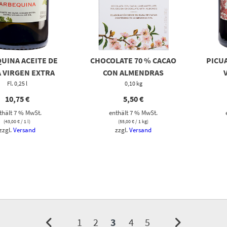
UINA ACEITE DE
CHOCOLATE 70 % CACAO
PICUA
A VIRGEN EXTRA
CON ALMENDRAS
Fl. 0,25 l
0,10 kg
10,75
€
5,50
€
thält 7 % MwSt.
enthält 7 % MwSt.
(
43,00
€
/ 1 l)
(
55,00
€
/ 1 kg)
zzgl.
Versand
zzgl.
Versand
1
2
3
4
5