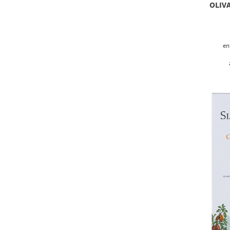
OLIV
en