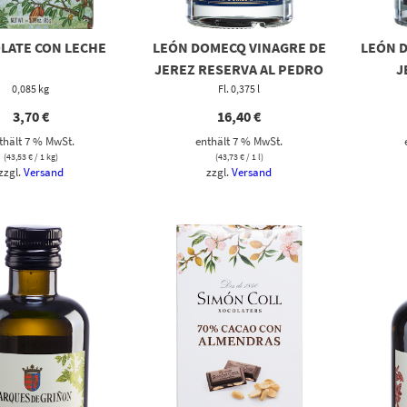
LATE CON LECHE
LEÓN DOMECQ VINAGRE DE
LEÓN 
JEREZ RESERVA AL PEDRO
J
0,085 kg
XIMENEZ
Fl. 0,375 l
3,70
€
16,40
€
thält 7 % MwSt.
enthält 7 % MwSt.
(
43,53
€
/ 1 kg)
(
43,73
€
/ 1 l)
zzgl.
Versand
zzgl.
Versand