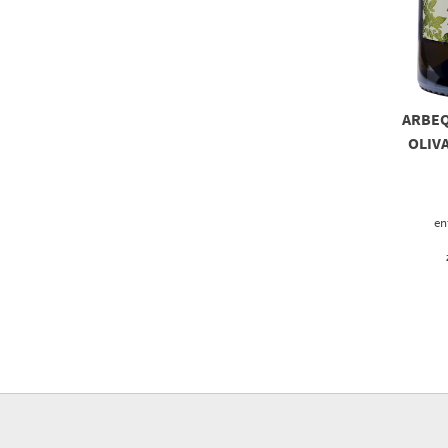
ARBEQ
OLIV
en