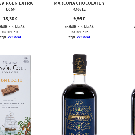
A VIRGEN EXTRA
MARCONA CHOCOLATE Y
Fl. 0,50 l
CACAO
0,065 kg
18,30
€
9,95
€
thält 7 % MwSt.
enthält 7 % MwSt.
(
36,60
€
/ 1 l)
(
153,08
€
/ 1 kg)
zzgl.
Versand
zzgl.
Versand