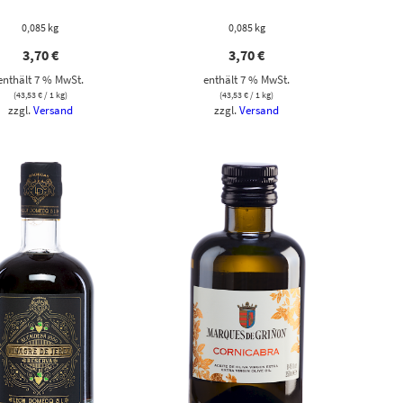
0,085 kg
0,085 kg
3,70
€
3,70
€
enthält 7 % MwSt.
enthält 7 % MwSt.
(
43,53
€
/ 1 kg)
(
43,53
€
/ 1 kg)
zzgl.
Versand
zzgl.
Versand