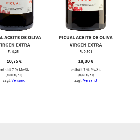
L ACEITE DE OLIVA
PICUAL ACEITE DE OLIVA
VIRGEN EXTRA
VIRGEN EXTRA
Fl. 0,25 l
Fl. 0,50 l
10,75
€
18,30
€
enthält 7 % MwSt.
enthält 7 % MwSt.
(
43,00
€
/ 1 l)
(
36,60
€
/ 1 l)
zzgl.
Versand
zzgl.
Versand