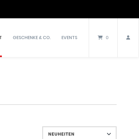
T
GESCHENKE & CO.
EVENTS
0