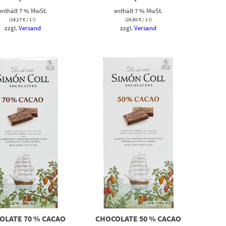
enthält 7 % MwSt.
enthält 7 % MwSt.
(
18,17
€
/ 1 l)
(
26,80
€
/ 1 l)
zzgl.
Versand
zzgl.
Versand
OLATE 70 % CACAO
CHOCOLATE 50 % CACAO