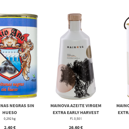
NAS NEGRAS SIN
MAINOVA AZEITE VIRGEM
MAINO
HUESO
EXTRA EARLY HARVEST
EXTRA
0,292 kg
Fl. 0,50 l
2,40
€
26,60
€