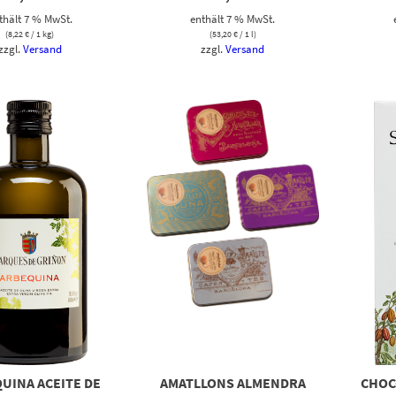
thält 7 % MwSt.
enthält 7 % MwSt.
(
8,22
€
/ 1 kg)
(
53,20
€
/ 1 l)
zzgl.
Versand
zzgl.
Versand
UINA ACEITE DE
AMATLLONS ALMENDRA
CHOC