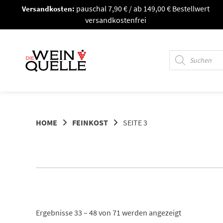
Springe
Versandkosten:
pauschal 7,90 € / ab 149,00 € Bestellwert
zum
versandkostenfrei
Inhalt
Products
search
HOME
FEINKOST
SEITE 3
Ergebnisse 33 – 48 von 71 werden angezeigt