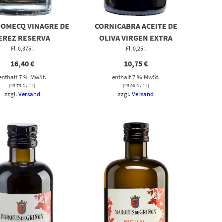
DOMECQ VINAGRE DE
CORNICABRA ACEITE DE
EREZ RESERVA
OLIVA VIRGEN EXTRA
Fl. 0,375 l
Fl. 0,25 l
16,40
€
10,75
€
enthält 7 % MwSt.
enthält 7 % MwSt.
(
43,73
€
/ 1 l)
(
43,00
€
/ 1 l)
zzgl.
Versand
zzgl.
Versand