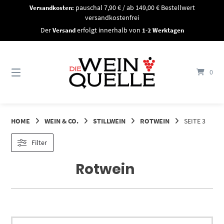
Springe
Versandkosten:
pauschal 7,90 € / ab 149,00 € Bestellwert
zum
versandkostenfrei
Inhalt
Der
Versand
erfolgt innerhalb von
1-2 Werktagen
0
HOME
WEIN & CO.
STILLWEIN
ROTWEIN
SEITE 3
Filter
Rotwein