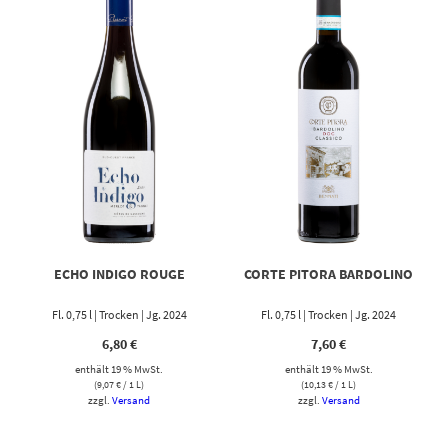
ECHO INDIGO ROUGE
CORTE PITORA BARDOLINO
Fl. 0,75 l | Trocken | Jg. 2024
Fl. 0,75 l | Trocken | Jg. 2024
6,80
€
7,60
€
enthält 19 % MwSt.
enthält 19 % MwSt.
(
9,07
€
/ 1 L)
(
10,13
€
/ 1 L)
zzgl.
Versand
zzgl.
Versand