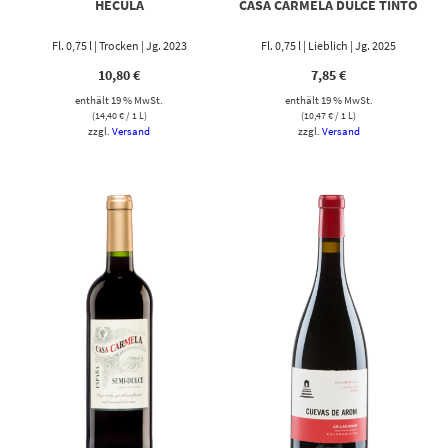
HÉCULA
CASA CARMELA DULCE TINTO
Fl. 0,75 l | Trocken | Jg. 2023
Fl. 0,75 l | Lieblich | Jg. 2025
10,80
€
7,85
€
enthält 19 % MwSt.
enthält 19 % MwSt.
(
14,40
€
/ 1 L)
(
10,47
€
/ 1 L)
zzgl.
Versand
zzgl.
Versand