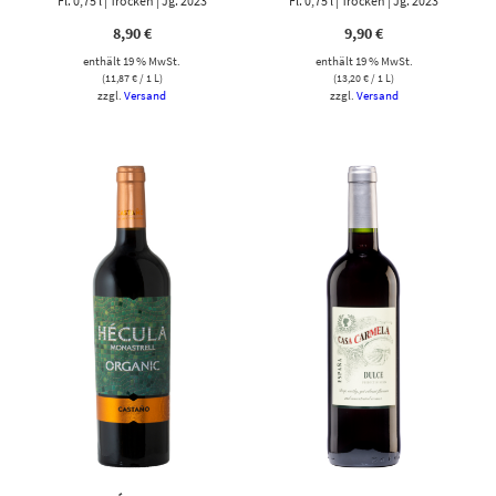
Fl. 0,75 l | Trocken | Jg. 2023
Fl. 0,75 l | Trocken | Jg. 2023
8,90
€
9,90
€
enthält 19 % MwSt.
enthält 19 % MwSt.
(
11,87
€
/ 1 L)
(
13,20
€
/ 1 L)
zzgl.
Versand
zzgl.
Versand