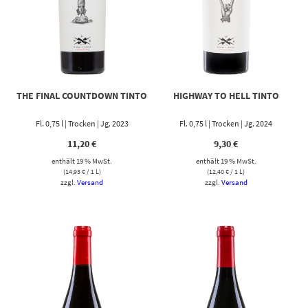
THE FINAL COUNTDOWN TINTO
HIGHWAY TO HELL TINTO
Fl. 0,75 l | Trocken | Jg. 2023
Fl. 0,75 l | Trocken | Jg. 2024
11,20
€
9,30
€
enthält 19 % MwSt.
enthält 19 % MwSt.
(
14,93
€
/ 1 L)
(
12,40
€
/ 1 L)
zzgl.
Versand
zzgl.
Versand