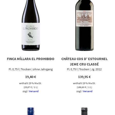
FINCA MÍLLARA EL PROHIBIDO
CHÂTEAU COS D’ ESTOURNEL
2EME CRU CLASSÉ
Fl. 0,75 l | Trocken | ohne Jahrgang
Fl. 0,75 l | Trocken | Jg. 2012
19,40
€
139,95
€
enthält 19 % MwSt.
enthält 19 % MwSt.
(
25,87
€
/ 1 L)
(
186,60
€
/ 1 L)
zzgl.
Versand
zzgl.
Versand