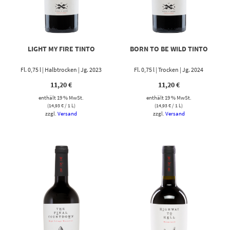
LIGHT MY FIRE TINTO
BORN TO BE WILD TINTO
Fl. 0,75 l | Halbtrocken | Jg. 2023
Fl. 0,75 l | Trocken | Jg. 2024
11,20
€
11,20
€
enthält 19 % MwSt.
enthält 19 % MwSt.
(
14,93
€
/ 1 L)
(
14,93
€
/ 1 L)
zzgl.
Versand
zzgl.
Versand