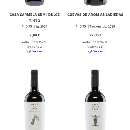
CASA CARMELA SEMI-DULCE
CUEVAS DE AROM AS LADIERAS
TINTO
Fl. 0,75 l | Jg. 2024
Fl. 0,75 l | Trocken | Jg. 2015
7,40
€
22,95
€
enthält 19 % MwSt.
enthält 19 % MwSt.
(
9,87
€
/ 1 L)
(
30,60
€
/ 1 L)
zzgl.
Versand
zzgl.
Versand