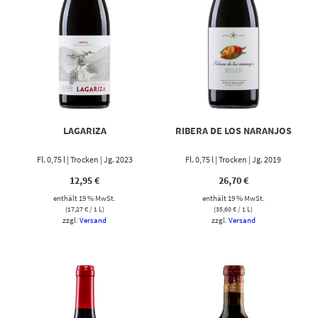
LAGARIZA
RIBERA DE LOS NARANJOS
Fl. 0,75 l | Trocken | Jg. 2023
Fl. 0,75 l | Trocken | Jg. 2019
12,95
€
26,70
€
enthält 19 % MwSt.
enthält 19 % MwSt.
(
17,27
€
/ 1 L)
(
35,60
€
/ 1 L)
zzgl.
Versand
zzgl.
Versand