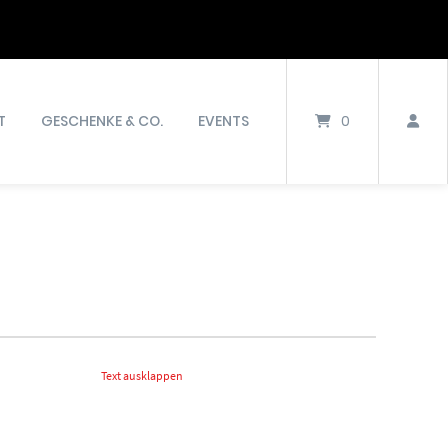
T
GESCHENKE & CO.
EVENTS
0
Text ausklappen