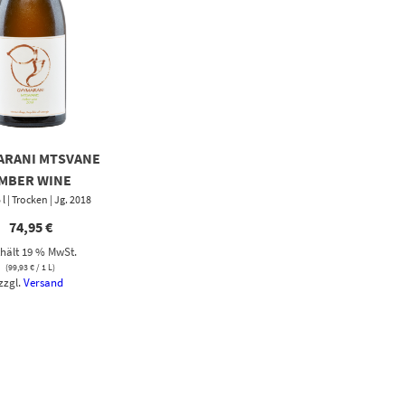
ARANI MTSVANE
MBER WINE
5 l | Trocken | Jg. 2018
74,95
€
hält 19 % MwSt.
(
99,93
€
/ 1 L)
zzgl.
Versand