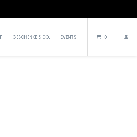
T
GESCHENKE & CO.
EVENTS
0