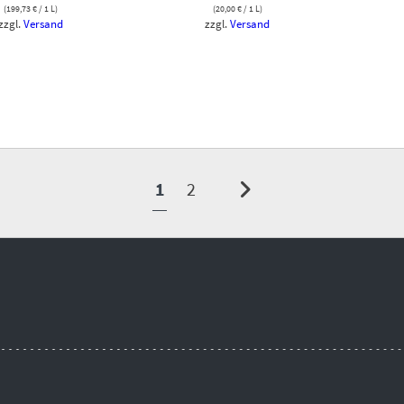
(
199,73
€
/ 1 L)
(
20,00
€
/ 1 L)
zzgl.
Versand
zzgl.
Versand
1
2