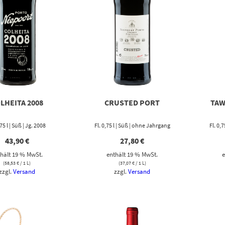
LHEITA 2008
CRUSTED PORT
TAW
,75 l | Süß | Jg. 2008
Fl. 0,75 l | Süß | ohne Jahrgang
Fl. 0,
43,90
€
27,80
€
hält 19 % MwSt.
enthält 19 % MwSt.
e
(
58,53
€
/ 1 L)
(
37,07
€
/ 1 L)
zzgl.
Versand
zzgl.
Versand