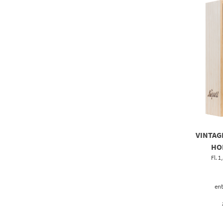
VINTAG
HO
Fl. 1
ent