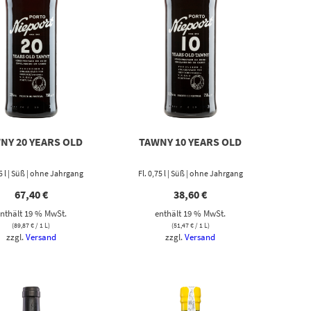
NY 20 YEARS OLD
TAWNY 10 YEARS OLD
75 l | Süß | ohne Jahrgang
Fl. 0,75 l | Süß | ohne Jahrgang
67,40
€
38,60
€
nthält 19 % MwSt.
enthält 19 % MwSt.
(
89,87
€
/ 1 L)
(
51,47
€
/ 1 L)
zzgl.
Versand
zzgl.
Versand