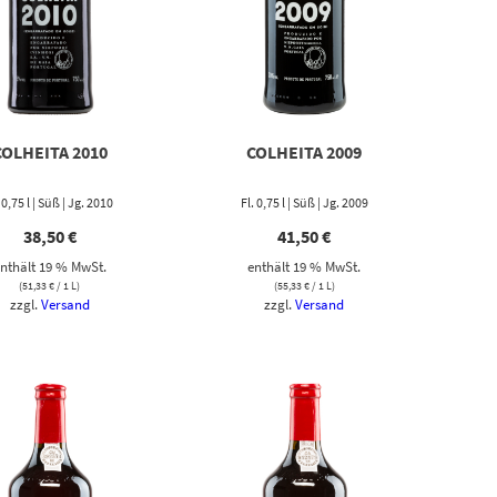
COLHEITA 2010
COLHEITA 2009
. 0,75 l | Süß | Jg. 2010
Fl. 0,75 l | Süß | Jg. 2009
38,50
€
41,50
€
nthält 19 % MwSt.
enthält 19 % MwSt.
(
51,33
€
/ 1 L)
(
55,33
€
/ 1 L)
zzgl.
Versand
zzgl.
Versand