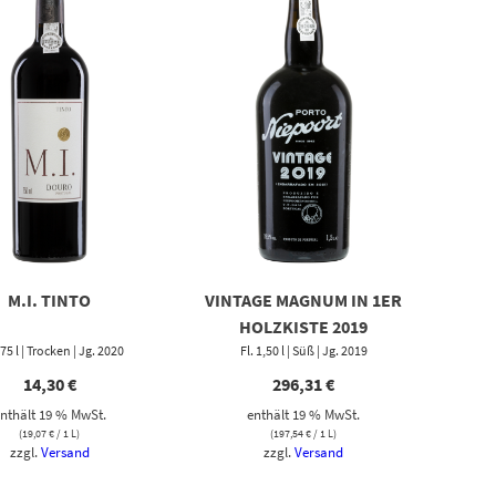
M.I. TINTO
VINTAGE MAGNUM IN 1ER
HOLZKISTE 2019
,75 l | Trocken | Jg. 2020
Fl. 1,50 l | Süß | Jg. 2019
14,30
€
296,31
€
nthält 19 % MwSt.
enthält 19 % MwSt.
(
19,07
€
/ 1 L)
(
197,54
€
/ 1 L)
zzgl.
Versand
zzgl.
Versand