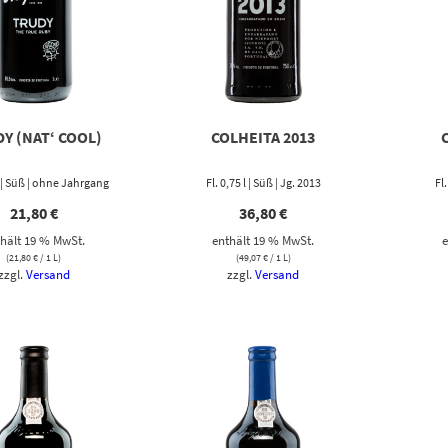
Y (NAT‘ COOL)
COLHEITA 2013
 l | Süß | ohne Jahrgang
Fl. 0,75 l | Süß | Jg. 2013
Fl
21,80
€
36,80
€
hält 19 % MwSt.
enthält 19 % MwSt.
e
(
21,80
€
/ 1 L)
(
49,07
€
/ 1 L)
zzgl.
Versand
zzgl.
Versand