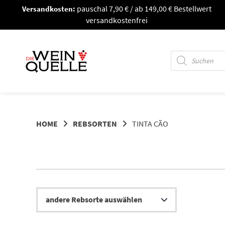
Springe
Versandkosten:
pauschal 7,90 € / ab 149,00 € Bestellwert
zum
versandkostenfrei
Inhalt
Products
search
HOME
REBSORTEN
TINTA CÃO