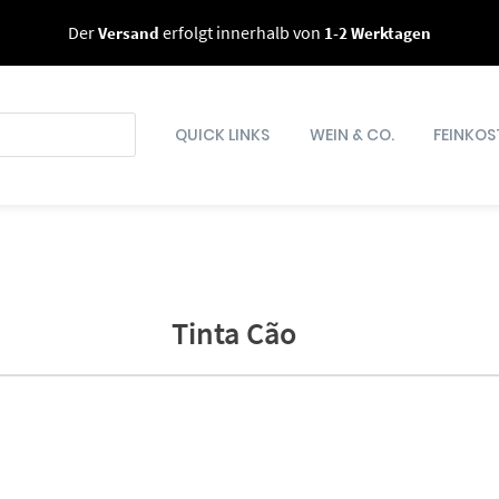
Der
Versand
erfolgt innerhalb von
1-2 Werktagen
QUICK LINKS
WEIN & CO.
FEINKOS
Tinta Cão