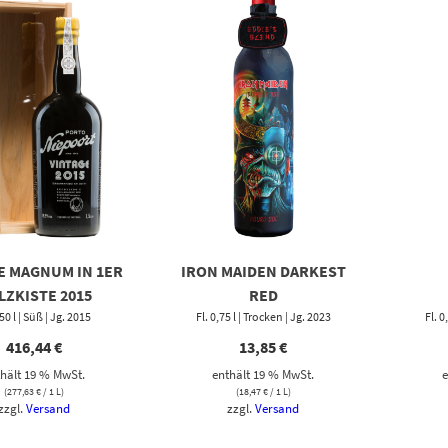
E MAGNUM IN 1ER
IRON MAIDEN DARKEST
LZKISTE 2015
RED
,50 l | Süß | Jg. 2015
Fl. 0,75 l | Trocken | Jg. 2023
Fl. 0
416,44
€
13,85
€
hält 19 % MwSt.
enthält 19 % MwSt.
e
(
277,63
€
/ 1 L)
(
18,47
€
/ 1 L)
zzgl.
Versand
zzgl.
Versand