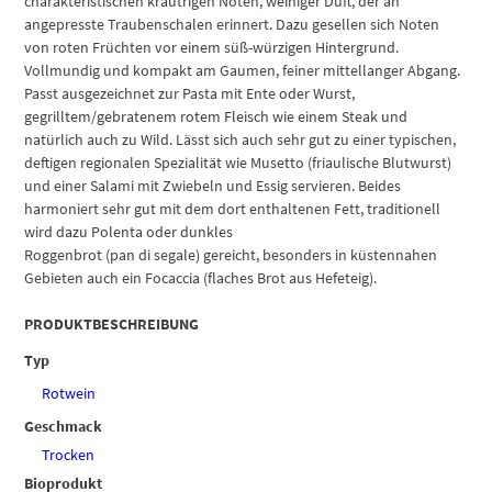
charakteristischen kräutrigen Noten, weiniger Duft, der an
angepresste Traubenschalen erinnert. Dazu gesellen sich Noten
von roten Früchten vor einem süß-würzigen Hintergrund.
Vollmundig und kompakt am Gaumen, feiner mittellanger Abgang.
Passt ausgezeichnet zur Pasta mit Ente oder Wurst,
gegrilltem/gebratenem rotem Fleisch wie einem Steak und
natürlich auch zu Wild. Lässt sich auch sehr gut zu einer typischen,
deftigen regionalen Spezialität wie Musetto (friaulische Blutwurst)
und einer Salami mit Zwiebeln und Essig servieren. Beides
harmoniert sehr gut mit dem dort enthaltenen Fett, traditionell
wird dazu Polenta oder dunkles
Roggenbrot (pan di segale) gereicht, besonders in küstennahen
Gebieten auch ein Focaccia (flaches Brot aus Hefeteig).
PRODUKTBESCHREIBUNG
Typ
Rotwein
Geschmack
Trocken
Bioprodukt