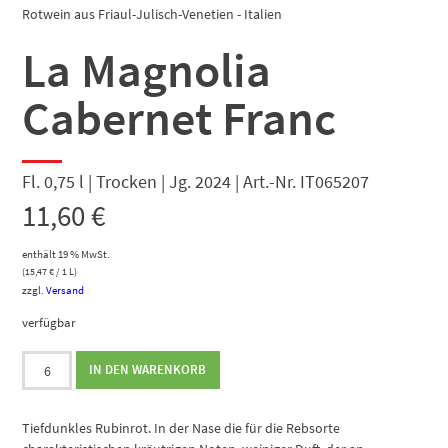
Rotwein aus Friaul-Julisch-Venetien - Italien
La Magnolia
Cabernet Franc
Fl. 0,75 l | Trocken | Jg. 2024 | Art.-Nr. IT065207
11,60
€
enthält 19 % MwSt.
(
15,47
€
/ 1 L)
zzgl.
Versand
verfügbar
La
IN DEN WARENKORB
Magnolia
Cabernet
Franc
Tiefdunkles Rubinrot. In der Nase die für die Rebsorte
Menge