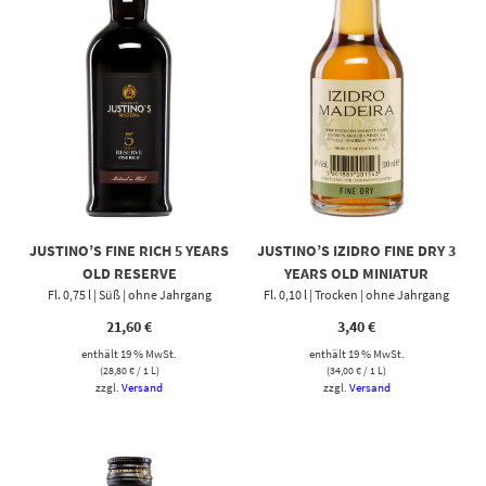
JUSTINO’S FINE RICH 5 YEARS
JUSTINO’S IZIDRO FINE DRY 3
OLD RESERVE
YEARS OLD MINIATUR
Fl. 0,75 l | Süß | ohne Jahrgang
Fl. 0,10 l | Trocken | ohne Jahrgang
21,60
€
3,40
€
enthält 19 % MwSt.
enthält 19 % MwSt.
(
28,80
€
/ 1 L)
(
34,00
€
/ 1 L)
zzgl.
Versand
zzgl.
Versand