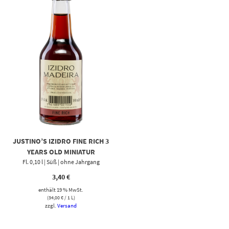
JUSTINO’S IZIDRO FINE RICH 3
YEARS OLD MINIATUR
Fl. 0,10 l | Süß | ohne Jahrgang
3,40
€
enthält 19 % MwSt.
(
34,00
€
/ 1 L)
zzgl.
Versand