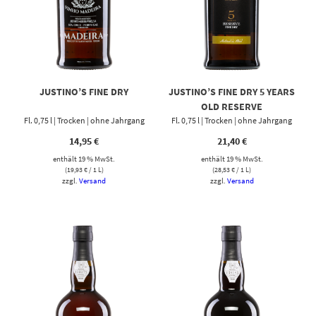
JUSTINO’S FINE DRY
JUSTINO’S FINE DRY 5 YEARS
OLD RESERVE
Fl. 0,75 l | Trocken | ohne Jahrgang
Fl. 0,75 l | Trocken | ohne Jahrgang
14,95
€
21,40
€
enthält 19 % MwSt.
enthält 19 % MwSt.
(
19,93
€
/ 1 L)
(
28,53
€
/ 1 L)
zzgl.
Versand
zzgl.
Versand